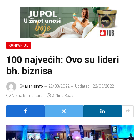
KOMPANIJE
100 najvećih: Ovo su lideri
bh. biznisa
By
BiznisInfo
22/09/2022
Updated:
22/09/2022
Nema komentara
3 Mins Read