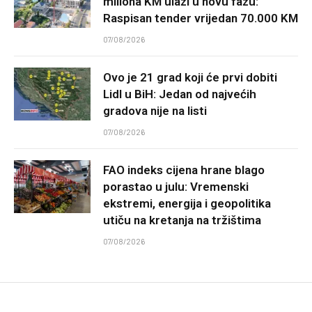
miliona KM ulazi u novu fazu:
Raspisan tender vrijedan 70.000 KM
07/08/2026
Ovo je 21 grad koji će prvi dobiti
Lidl u BiH: Jedan od najvećih
gradova nije na listi
07/08/2026
FAO indeks cijena hrane blago
porastao u julu: Vremenski
ekstremi, energija i geopolitika
utiču na kretanja na tržištima
07/08/2026