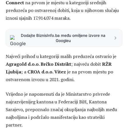
Connect
na prvom je mjestu u kategoriji srednjih
preduzeća po ostvarenoj dobiti, koja u njihovom slučaju
iznosi sjajnih 17.914.074 maraka.
Dodajte BiznisInfo.ba među omiljene izvore na
Googleu
Najveći prihod u kategoriji malih preduzeća ostvario je
Agragold d.o.o. Brčko Distrikt
; najveću dobit
RŽR
Ljubija;
a
CROA d.o.o. Vitez
je na prvom mjestu po
ostvarenom izvozu u 2021. godini.
Vrijedno je napomenuti da je Ministarstvo privrede
najrazvijenijeg kantona u Federaciji BiH, Kantona
Sarajevo, prepoznalo značaj okupljanja najboljih među
najboljima i podržalo manifestaciju kao strateški
partner.