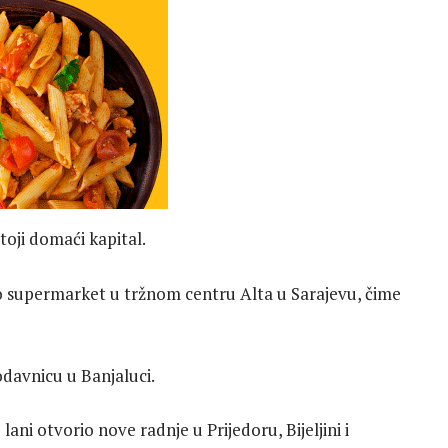
toji domaći kapital.
o supermarket u tržnom centru Alta u Sarajevu, čime
odavnicu u Banjaluci.
je lani otvorio nove radnje u Prijedoru, Bijeljini i