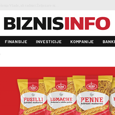
Ministar Lakić: Vlasnik je odbio rješenja Vlade, ali radnici Željezare nisu ostavljeni
FINANSIJE
INVESTICIJE
KOMPANIJE
BANK
e