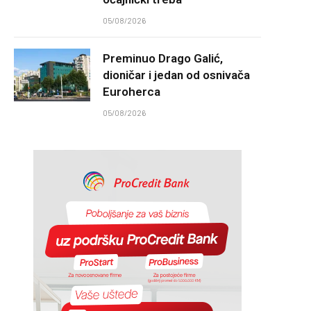
05/08/2026
Preminuo Drago Galić,
dioničar i jedan od osnivača
Euroherca
05/08/2026