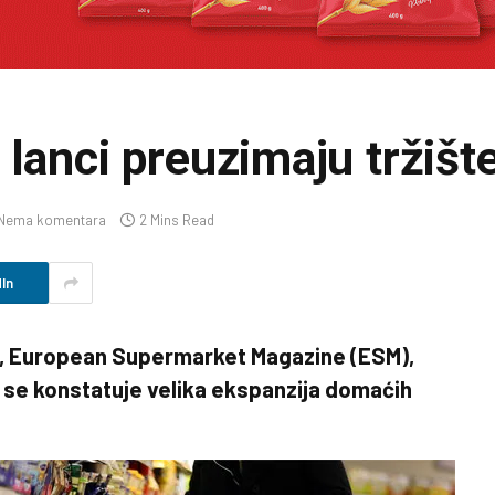
 lanci preuzimaju tržišt
Nema komentara
2 Mins Read
In
, European Supermarket Magazine (ESM),
m se konstatuje velika ekspanzija domaćih