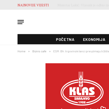
NAJNOVIJE VIJESTI
POČETNA
EKONOMIJA
Home
»
Biznis cafe
»
ESM: Bh. trgovinski lanci preuzimaju tržišt