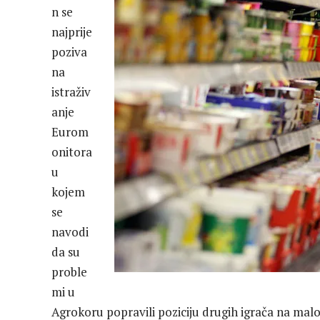
n se
najprije
poziva
na
istraživ
anje
Eurom
onitora
u
kojem
se
navodi
da su
proble
mi u
Agrokoru popravili poziciju drugih igrača na malo