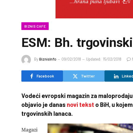
BIZNIS CAFE
ESM: Bh. trgovinski
By
BiznisInfo
09/02/2018
Updated:
15/02/2018
Facebook
Twitter
Linked
Vodeći evropski magazin za maloprodaju
objavio je danas
novi tekst
o BiH, u koje
trgovinskih lanaca.
Magazi