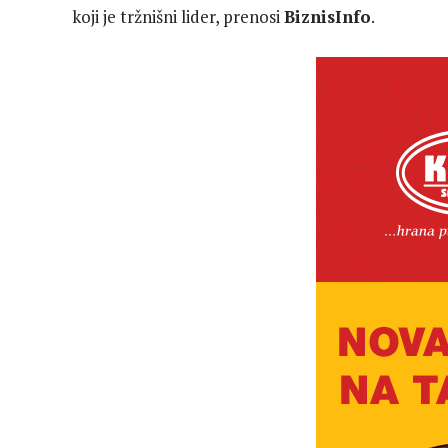
koji je tržnišni lider, prenosi
BiznisInfo
.