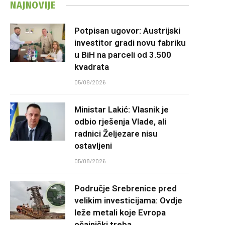
NAJNOVIJE
Potpisan ugovor: Austrijski
investitor gradi novu fabriku
u BiH na parceli od 3.500
kvadrata
05/08/2026
Ministar Lakić: Vlasnik je
odbio rješenja Vlade, ali
radnici Željezare nisu
ostavljeni
05/08/2026
Područje Srebrenice pred
velikim investicijama: Ovdje
leže metali koje Evropa
očajnički treba