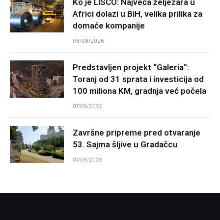
Ko je LISCO: Najveća željezara u
Africi dolazi u BiH, velika prilika za
domaće kompanije
08/08/2026
Predstavljen projekt “Galeria”:
Toranj od 31 sprata i investicija od
100 miliona KM, gradnja već počela
07/08/2026
Završne pripreme pred otvaranje
53. Sajma šljive u Gradačcu
07/08/2026