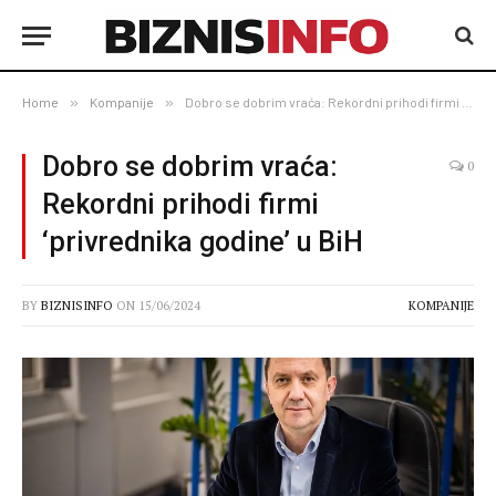
Home
»
Kompanije
»
Dobro se dobrim vraća: Rekordni prihodi firmi ‘privrednika godine’ u BiH
Dobro se dobrim vraća:
0
Rekordni prihodi firmi
‘privrednika godine’ u BiH
BY
BIZNISINFO
ON
15/06/2024
KOMPANIJE