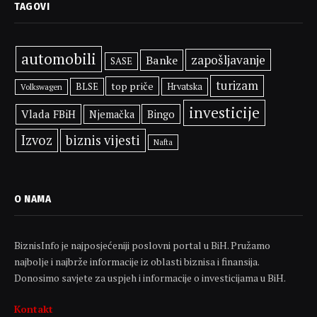
TAGOVI
automobili
zapošljavanje
Banke
SASE
turizam
top priče
BLSE
Hrvatska
Volkswagen
investicije
Vlada FBiH
Bingo
Njemačka
Izvoz
biznis vijesti
Nafta
O NAMA
BiznisInfo je najposjećeniji poslovni portal u BiH. Pružamo
najbolje i najbrže informacije iz oblasti biznisa i finansija.
Donosimo savjete za uspjeh i informacije o investicijama u BiH.
Kontakt