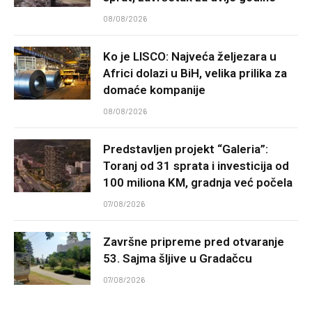
08/08/2026
Ko je LISCO: Najveća željezara u
Africi dolazi u BiH, velika prilika za
domaće kompanije
08/08/2026
Predstavljen projekt “Galeria”:
Toranj od 31 sprata i investicija od
100 miliona KM, gradnja već počela
07/08/2026
Završne pripreme pred otvaranje
53. Sajma šljive u Gradačcu
07/08/2026