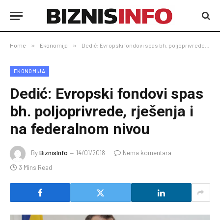
Home
»
Ekonomija
»
Dedić: Evropski fondovi spas bh. poljoprivrede, rješenja i na federalnom nivou
EKONOMIJA
Dedić: Evropski fondovi spas
bh. poljoprivrede, rješenja i
na federalnom nivou
By
BiznisInfo
14/01/2018
Nema komentara
3 Mins Read