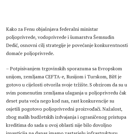
Kako za Fenu objašnjava federalni ministar
poljoprivrede, vodoprivrede i šumarstva Šemsudin
Dedić, osnovni cilj strategije je povećanje konkurentnosti
domaće poljoprivrede.
– Potpisivanjem trgovinskih sporazuma sa Evropskom
unijom, zemljama CEFTA-e, Rusijom i Turskom, BiH je
gotovo u cijelosti otvorila svoje tržište. S obzirom da su u
svim pomenutim zemljama ulaganja u poljoprivredu čak
deset puta veća nego kod nas, rast konkurencije su
osjetili pogotovo poljoprivredni proizvođači. Nažalost,
zbog malih budžetskih izdvajanja i ograničenog pristupa
kreditima do sada u ovoj oblasti nije bilo dovoljno
investicija pa danas imamo zastarjelu infrastrukturu,