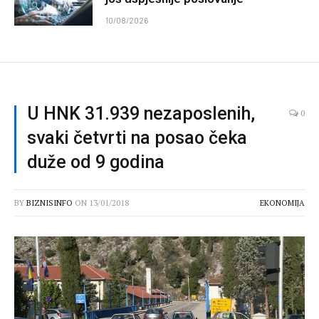
10/08/2026
U HNK 31.939 nezaposlenih,
0
svaki četvrti na posao čeka
duže od 9 godina
BY
BIZNISINFO
ON
13/01/2018
EKONOMIJA