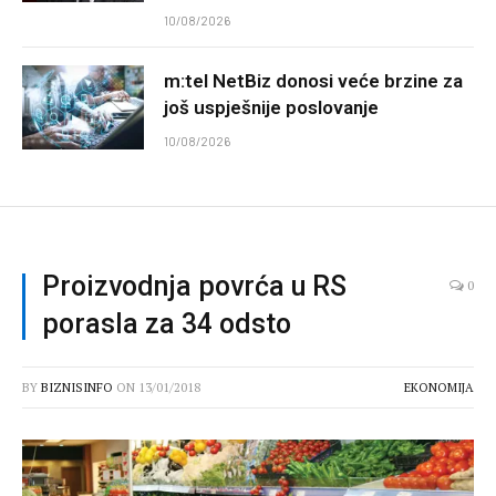
10/08/2026
m:tel NetBiz donosi veće brzine za
još uspješnije poslovanje
10/08/2026
Proizvodnja povrća u RS
0
porasla za 34 odsto
BY
BIZNISINFO
ON
13/01/2018
EKONOMIJA