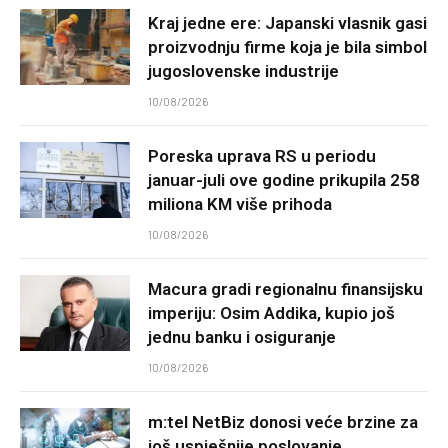
Kraj jedne ere: Japanski vlasnik gasi
proizvodnju firme koja je bila simbol
jugoslovenske industrije
10/08/2026
Poreska uprava RS u periodu
januar-juli ove godine prikupila 258
miliona KM više prihoda
10/08/2026
Macura gradi regionalnu finansijsku
imperiju: Osim Addika, kupio još
jednu banku i osiguranje
10/08/2026
m:tel NetBiz donosi veće brzine za
još uspješnije poslovanje