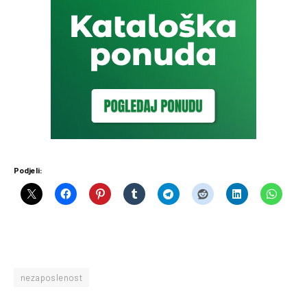
Podjeli:
nezaposlenost