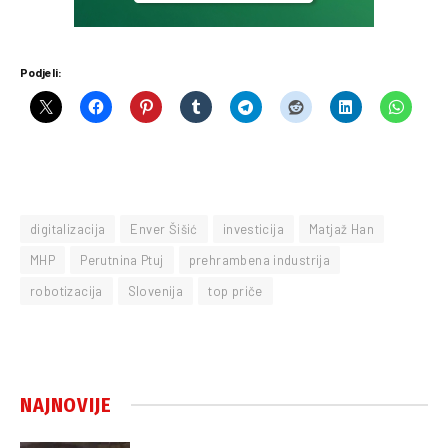
Podjeli:
digitalizacija
Enver Šišić
investicija
Matjaž Han
MHP
Perutnina Ptuj
prehrambena industrija
robotizacija
Slovenija
top priče
NAJNOVIJE