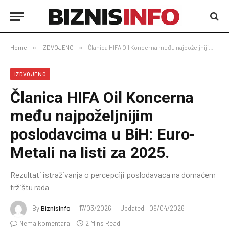
Home
»
IZDVOJENO
»
Članica HIFA Oil Koncerna među najpoželjnijim poslodavcima u BiH: Euro-Metali na listi za 2025.
IZDVOJENO
Članica HIFA Oil Koncerna
među najpoželjnijim
poslodavcima u BiH: Euro-
Metali na listi za 2025.
Rezultati istraživanja o percepciji poslodavaca na domaćem
tržištu rada
By
BiznisInfo
17/03/2026
Updated:
09/04/2026
Nema komentara
2 Mins Read