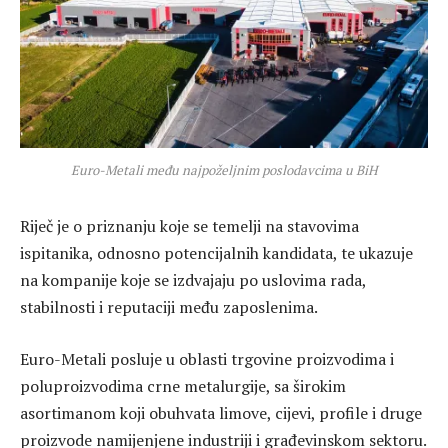
Euro-Metali među najpoželjnim poslodavcima u BiH
Riječ je o priznanju koje se temelji na stavovima
ispitanika, odnosno potencijalnih kandidata, te ukazuje
na kompanije koje se izdvajaju po uslovima rada,
stabilnosti i reputaciji među zaposlenima.
Euro-Metali posluje u oblasti trgovine proizvodima i
poluproizvodima crne metalurgije, sa širokim
asortimanom koji obuhvata limove, cijevi, profile i druge
proizvode namijenjene industriji i građevinskom sektoru.