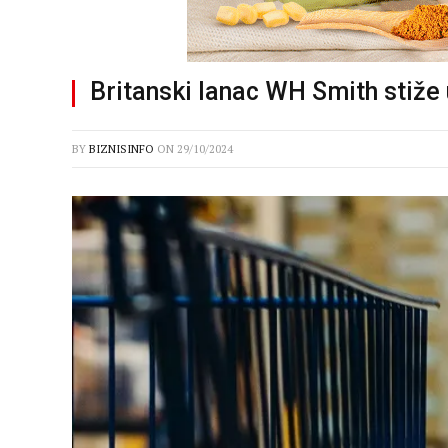
Britanski lanac WH Smith stiže 
BY
BIZNISINFO
ON
29/10/2024