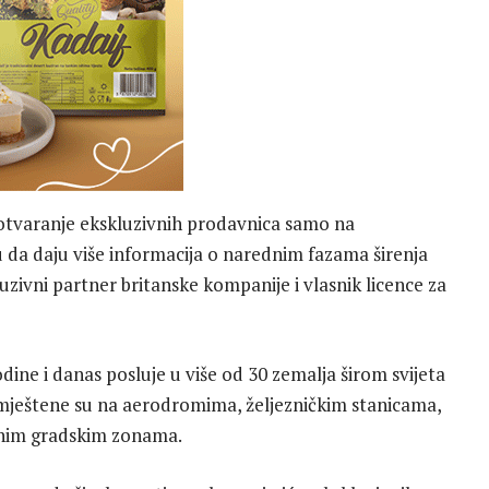
 otvaranje ekskluzivnih prodavnica samo na
 da daju više informacija o narednim fazama širenja
uzivni partner britanske kompanije i vlasnik licence za
ne i danas posluje u više od 30 zemalja širom svijeta
smještene su na aerodromima, željezničkim stanicama,
lnim gradskim zonama.