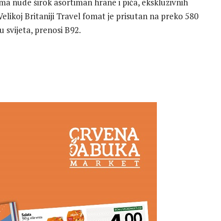
a nude širok asortiman hrane i pića, ekskluzivnih
Velikoj Britaniji Travel fomat je prisutan na preko 580
u svijeta, prenosi B92.