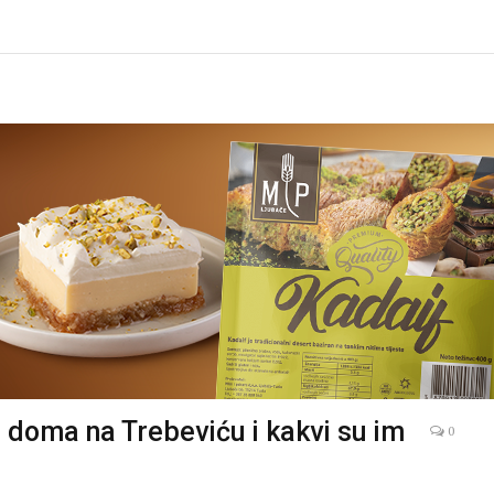
 doma na Trebeviću i kakvi su im
0