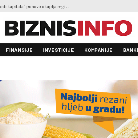
Ministar Forto: Profesionalni vozači ne mogu više čekati – Evropskoj komisiji ponudili smo provodivo rješenje
FINANSIJE
INVESTICIJE
KOMPANIJE
BANK