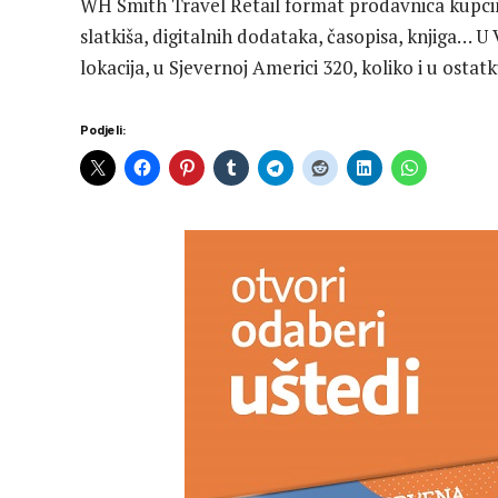
WH Smith Travel Retail format prodavnica kupcim
slatkiša, digitalnih dodataka, časopisa, knjiga… U 
lokacija, u Sjevernoj Americi 320, koliko i u ostatk
Podjeli: