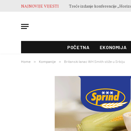
NAJNOVIJE VIJESTI
POČETNA
EKONOMIJA
Home
»
Kompanije
»
Britanski lanac WH Smith stiže u Srbiju