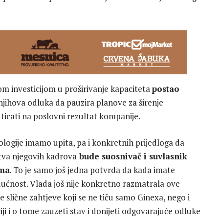
om investicijom u proširivanje kapaciteta
postao
jihova odluka da pauzira planove za širenje
ticati na poslovni rezultat kompanije.
nologije imamo upita, pa i konkretnih prijedloga da
stva njegovih kadrova
bude suosnivač i suvlasnik
ama
. To je samo još jedna potvrda da kada imate
udućnost. Vlada još nije konkretno razmatrala ove
ve slične zahtjeve koji se ne tiču samo Ginexa, nego i
ji i o tome zauzeti stav i donijeti odgovarajuće odluke