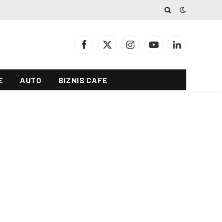
Facebook
X
Instagram
YouTube
LinkedIn
(Twitter)
E
AUTO
BIZNIS CAFE