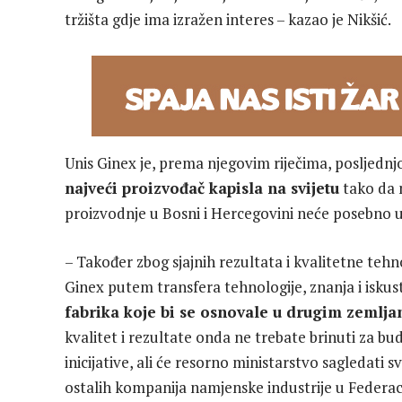
tržišta gdje ima izražen interes – kazao je Nikšić.
Unis Ginex je, prema njegovim riječima, posljednj
najveći proizvođač kapisla na svijetu
tako da n
proizvodnje u Bosni i Hercegovini neće posebno u
– Također zbog sjajnih rezultata i kvalitetne teh
Ginex putem transfera tehnologije, znanja i isku
fabrika koje bi se osnovale u drugim zemlj
kvalitet i rezultate onda ne trebate brinuti za b
inicijative, ali će resorno ministarstvo sagledati s
ostalih kompanija namjenske industrije u Federaci