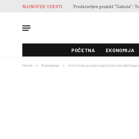
NAJNOVIJE VIJESTI
Završne pripreme pred otvaranje 5
POČETNA
EKONOMIJA
Home
»
Kompanije
»
Unis Ginex postao najveći proizvođač kapis