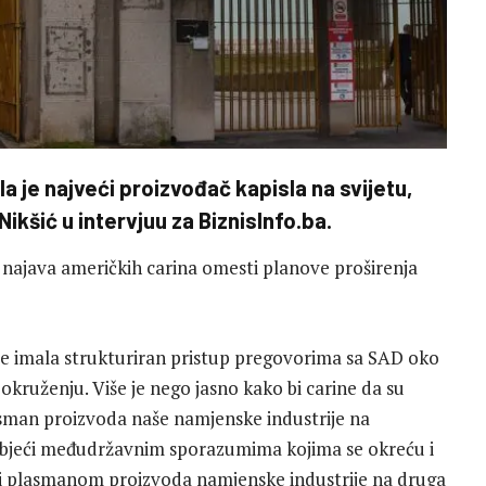
 je najveći proizvođač kapisla na svijetu,
ikšić u intervjuu za BiznisInfo.ba.
e najava američkih carina omesti planove proširenja
nije imala strukturiran pristup pregovorima sa SAD oko
okruženju. Više je nego jasno kako bi carine da su
lasman proizvoda naše namjenske industrije na
 izbjeći međudržavnim sporazumima kojima se okreću i
i i plasmanom proizvoda namjenske industrije na druga