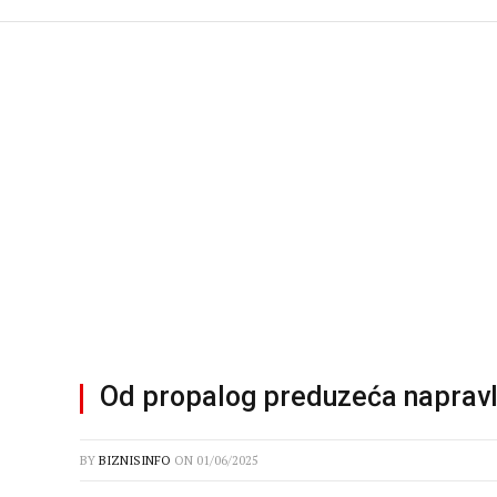
Od propalog preduzeća napravl
BY
BIZNISINFO
ON
01/06/2025