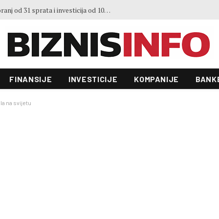
3. Sajma šljive u Gradačcu
FINANSIJE
INVESTICIJE
KOMPANIJE
BANK
la na svijetu