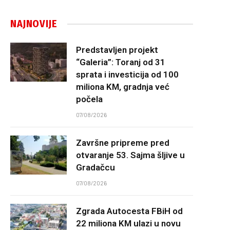
NAJNOVIJE
Predstavljen projekt
“Galeria”: Toranj od 31
sprata i investicija od 100
miliona KM, gradnja već
počela
07/08/2026
Završne pripreme pred
otvaranje 53. Sajma šljive u
Gradačcu
07/08/2026
Zgrada Autocesta FBiH od
22 miliona KM ulazi u novu