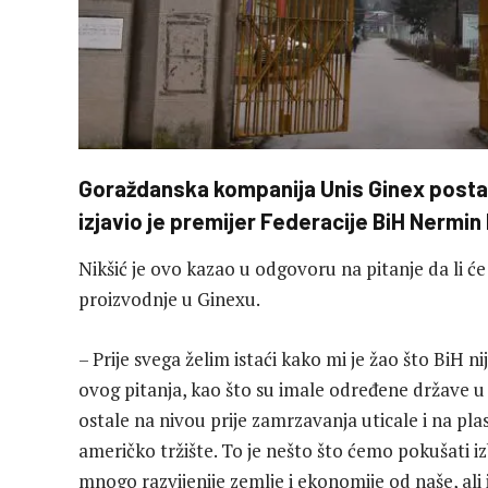
Goraždanska kompanija Unis Ginex postala
izjavio je premijer Federacije BiH Nermin N
Nikšić je ovo kazao u odgovoru na pitanje da li ć
proizvodnje u Ginexu.
– Prije svega želim istaći kako mi je žao što BiH 
ovog pitanja, kao što su imale određene države u 
ostale na nivou prije zamrzavanja uticale i na p
američko tržište. To je nešto što ćemo pokušati
mnogo razvijenije zemlje i ekonomije od naše, al