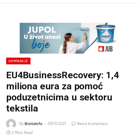
KOMPANIJE
EU4BusinessRecovery: 1,4
miliona eura za pomoć
poduzetnicima u sektoru
tekstila
By
BiznisInfo
09/11/2021
Nema komentara
2 Mins Read