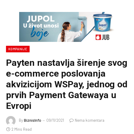
KOMPANIJE
Payten nastavlja širenje svog
e-commerce poslovanja
akvizicijom WSPay, jednog od
prvih Payment Gatewaya u
Evropi
By
BiznisInfo
09/11/2021
Nema komentara
2 Mins Read