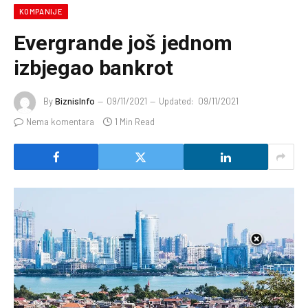
KOMPANIJE
Evergrande još jednom
izbjegao bankrot
By
BiznisInfo
09/11/2021
Updated:
09/11/2021
Nema komentara
1 Min Read