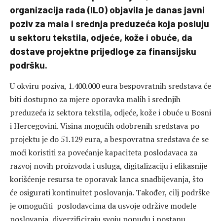
organizacija rada (ILO) objavila je danas javni
poziv za mala i srednja preduzeća koja posluju
u sektoru tekstila, odjeće, kože i obuće, da
dostave projektne prijedloge za finansijsku
podršku.
U okviru poziva, 1.400.000 eura bespovratnih sredstava će
biti dostupno za mjere oporavka malih i srednjih
preduzeća iz sektora tekstila, odjeće, kože i obuće u Bosni
i Hercegovini. Visina mogućih odobrenih sredstava po
projektu je do 51.129 eura, a bespovratna sredstava će se
moći koristiti za povećanje kapaciteta poslodavaca za
razvoj novih proizvoda i usluga, digitalizaciju i efikasnije
korišćenje resursa te oporavak lanca snadbijevanja, što
će osigurati kontinuitet poslovanja. Također, cilj podrške
je omogućiti poslodavcima da usvoje održive modele
poslovanja, diverzificiraju svoju ponudu i postanu