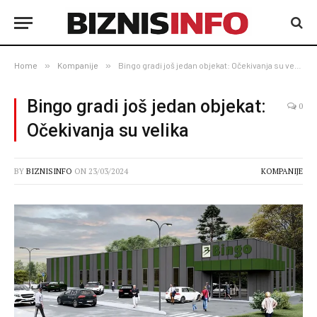
Home
»
Kompanije
»
Bingo gradi još jedan objekat: Očekivanja su velika
Bingo gradi još jedan objekat:
0
Očekivanja su velika
BY
BIZNISINFO
ON
23/03/2024
KOMPANIJE