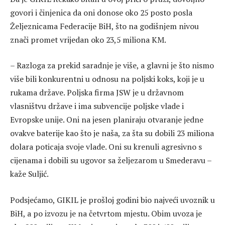
govori i činjenica da oni donose oko 25 posto posla
Željeznicama Federacije BiH, što na godišnjem nivou
znači promet vrijedan oko 23,5 miliona KM.
– Razloga za prekid saradnje je više, a glavni je što nismo
više bili konkurentni u odnosu na poljski koks, koji je u
rukama države. Poljska firma JSW je u državnom
vlasništvu države i ima subvencije poljske vlade i
Evropske unije. Oni na jesen planiraju otvaranje jedne
ovakve baterije kao što je naša, za šta su dobili 23 miliona
dolara poticaja svoje vlade. Oni su krenuli agresivno s
cijenama i dobili su ugovor sa željezarom u Smederavu –
kaže Suljić.
Podsjećamo, GIKIL je prošloj godini bio najveći uvoznik u
BiH, a po izvozu je na četvrtom mjestu. Obim uvoza je