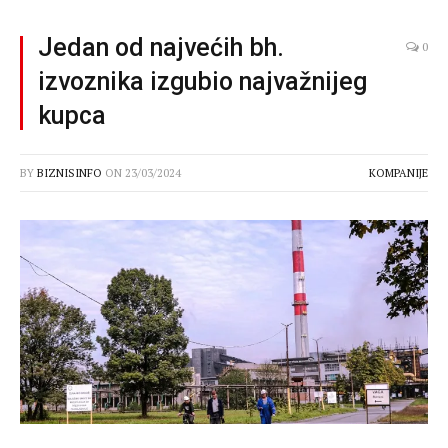
Jedan od najvećih bh.
0
izvoznika izgubio najvažnijeg
kupca
BY
BIZNISINFO
ON
23/03/2024
KOMPANIJE