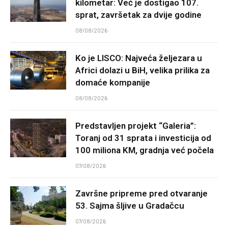
kilometar: Već je dostigao 107.
sprat, završetak za dvije godine
08/08/2026
Ko je LISCO: Najveća željezara u
Africi dolazi u BiH, velika prilika za
domaće kompanije
08/08/2026
Predstavljen projekt “Galeria”:
Toranj od 31 sprata i investicija od
100 miliona KM, gradnja već počela
07/08/2026
Završne pripreme pred otvaranje
53. Sajma šljive u Gradačcu
07/08/2026