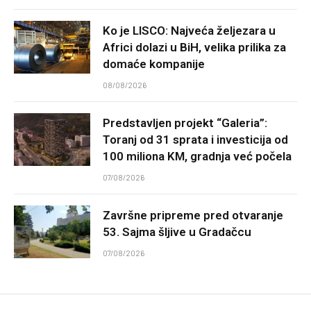
Ko je LISCO: Najveća željezara u
Africi dolazi u BiH, velika prilika za
domaće kompanije
08/08/2026
Predstavljen projekt “Galeria”:
Toranj od 31 sprata i investicija od
100 miliona KM, gradnja već počela
07/08/2026
Završne pripreme pred otvaranje
53. Sajma šljive u Gradačcu
07/08/2026