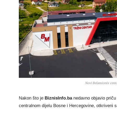
Novi Belamionix centa
Nakon što je
BiznisInfo.ba
nedavno objavio priču
centralnom dijelu Bosne i Hercegovine, otkriveni s