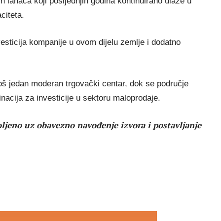
 lanaca koji posljednjih godina kontinuirano ulaže u
citeta.
esticija kompanije u ovom dijelu zemlje i dodatno
oš jedan moderan trgovački centar, dok se područje
tinacija za investicije u sektoru maloprodaje.
ljeno uz obavezno navođenje izvora i postavljanje