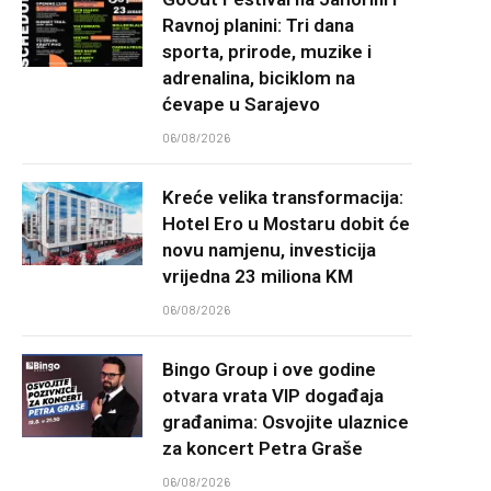
Ravnoj planini: Tri dana
sporta, prirode, muzike i
adrenalina, biciklom na
ćevape u Sarajevo
06/08/2026
Kreće velika transformacija:
Hotel Ero u Mostaru dobit će
novu namjenu, investicija
vrijedna 23 miliona KM
06/08/2026
Bingo Group i ove godine
otvara vrata VIP događaja
građanima: Osvojite ulaznice
za koncert Petra Graše
06/08/2026