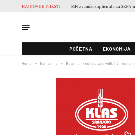
NAJNOVIJE VIJESTI
POČETNA
EKONOMIJA
Home
»
Kompanije
»
Belamionix sutra otvara veliki tržni centar: