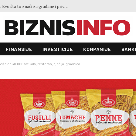
GoOut Festival na Jahorini i Ravnoj planini: Tri dana sporta, prirode, muzike i adrenalina, biciklom na ćevape u Sarajevo
FINANSIJE
INVESTICIJE
KOMPANIJE
BANK
 Više od 30.000 artikala, restoran, dječija igraonica…