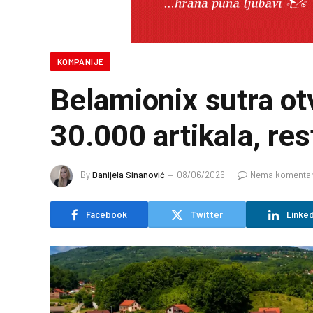
KOMPANIJE
Belamionix sutra otv
30.000 artikala, res
By
Danijela Sinanović
08/06/2026
Nema komenta
Facebook
Twitter
Linked