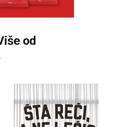
Više od
…