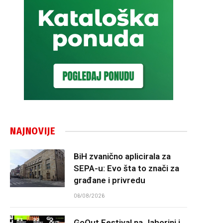
NAJNOVIJE
BiH zvanično aplicirala za
SEPA-u: Evo šta to znači za
građane i privredu
06/08/2026
GoOut Festival na Jahorini i