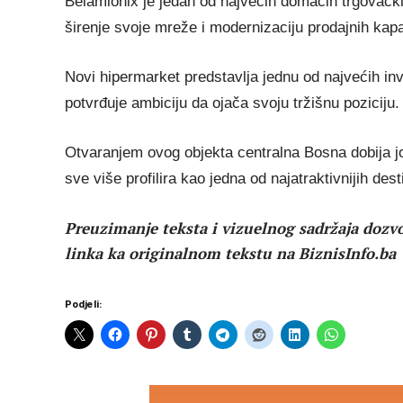
Belamionix je jedan od najvećih domaćih trgovačkih
širenje svoje mreže i modernizaciju prodajnih kapa
Novi hipermarket predstavlja jednu od najvećih inv
potvrđuje ambiciju da ojača svoju tržišnu poziciju.
Otvaranjem ovog objekta centralna Bosna dobija j
sve više profilira kao jedna od najatraktivnijih des
Preuzimanje teksta i vizuelnog sadržaja dozvo
linka ka originalnom tekstu na BiznisInfo.ba
Podjeli: