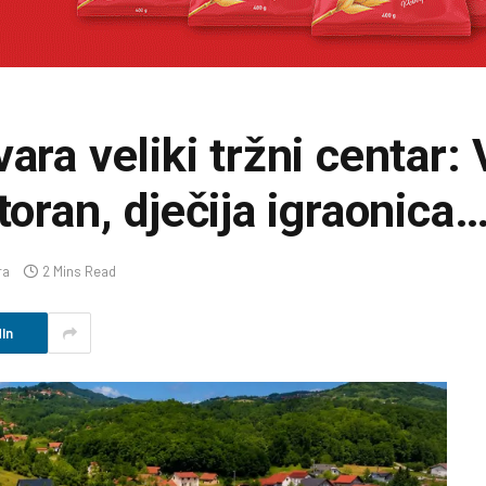
ara veliki tržni centar: 
toran, dječija igraonica
ra
2 Mins Read
In