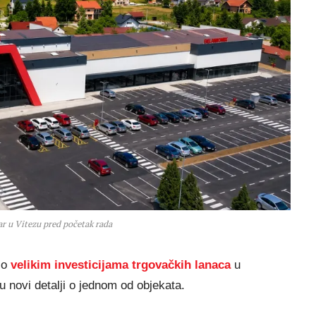
r u Vitezu pred početak rada
 o
velikim investicijama trgovačkih lanaca
u
u novi detalji o jednom od objekata.