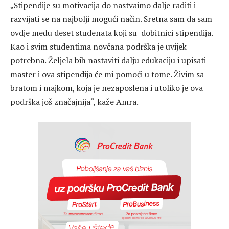
„Stipendije su motivacija do nastvaimo dalje raditi i
razvijati se na najbolji mogući način. Sretna sam da sam
ovdje među deset studenata koji su dobitnici stipendija.
Kao i svim studentima novčana podrška je uvijek
potrebna. Željela bih nastaviti dalju edukaciju i upisati
master i ova stipendija će mi pomoći u tome. Živim sa
bratom i majkom, koja je nezaposlena i utoliko je ova
podrška još značajnija“, kaže Amra.