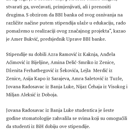
stvarati ga, uvećavati, primjenjivati, ali i prenositi
drugima. S obzirom da BBI banka od svog osnivanja na
različite načine putem stipendija ulaže u edukaciju, rado
pomažemo u realizaciji ovog značajnog projekta“, kazao
je Amer Bukvić, predsjednik Uprave BBI banke.
Stipendije su dobili Azra Ramović iz Kaknja, Anđela
Aćimović iz Bijeljine, Amina Delić-Smriko iz Zenice,
Dženita Ferhatbegović iz Šekovića, Lejla Merdić iz
Zenice, Asija Kapo iz Sarajeva, Amra Saletović iz Tuzle,
Jovana Radosavac iz Banja Luke, Nijaz Ćehaja iz Visokog i
Miljan Aleksić iz Doboja.
Jovana Radosavac iz Banja Luke studentica je šeste
godine stomatologije zahvalila se svima koji su omogućili
da studenti iz BiH dobiju ove stipendije.