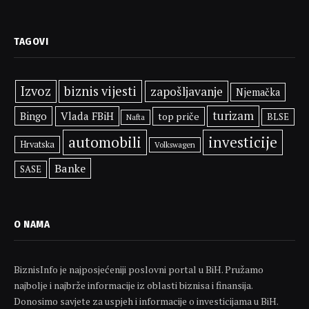
TAGOVI
Izvoz
biznis vijesti
zapošljavanje
Njemačka
turizam
Bingo
Vlada FBiH
top priče
BLSE
Nafta
automobili
investicije
Hrvatska
Volkswagen
Banke
SASE
O NAMA
BiznisInfo je najposjećeniji poslovni portal u BiH. Pružamo
najbolje i najbrže informacije iz oblasti biznisa i finansija.
Donosimo savjete za uspjeh i informacije o investicijama u BiH.