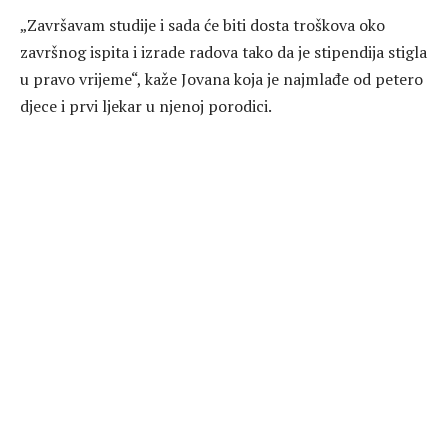
„Završavam studije i sada će biti dosta troškova oko
završnog ispita i izrade radova tako da je stipendija stigla
u pravo vrijeme“, kaže Jovana koja je najmlađe od petero
djece i prvi ljekar u njenoj porodici.