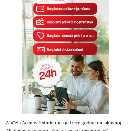
Anđela Aćimović studentica je treće godine na Likovnoj
Akademiji na smjeru „Konzervacija i restauracija“.