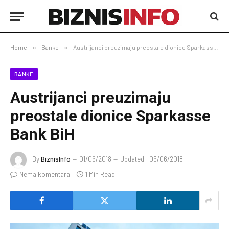
Home
»
Banke
»
Austrijanci preuzimaju preostale dionice Sparkasse Bank BiH
BANKE
Austrijanci preuzimaju
preostale dionice Sparkasse
Bank BiH
By
BiznisInfo
01/06/2018
Updated:
05/06/2018
Nema komentara
1 Min Read