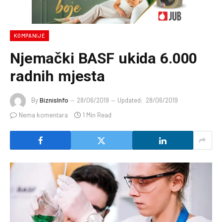
KOMPANIJE
Njemački BASF ukida 6.000
radnih mjesta
By
BiznisInfo
28/06/2019
Updated:
28/06/2019
Nema komentara
1 Min Read