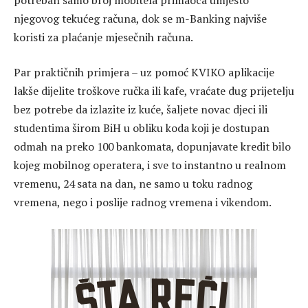
njegovog tekućeg računa, dok se m-Banking najviše
koristi za plaćanje mjesečnih računa.
Par praktičnih primjera – uz pomoć KVIKO aplikacije
lakše dijelite troškove ručka ili kafe, vraćate dug prijetelju
bez potrebe da izlazite iz kuće, šaljete novac djeci ili
studentima širom BiH u obliku koda koji je dostupan
odmah na preko 100 bankomata, dopunjavate kredit bilo
kojeg mobilnog operatera, i sve to instantno u realnom
vremenu, 24 sata na dan, ne samo u toku radnog
vremena, nego i poslije radnog vremena i vikendom.