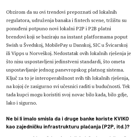
Obzirom da su ovi trendovi prepoznati od lokalnih
regulatora, udruženja banaka i fintech scene, tržištu su
ponuđeni potpuno novi lokalni P2P i P2B platni
brendovi koji se baziraju na instant platformama poput
Swish u Švedskoj, MobilePay u Danskoj, SIC u Švicarskoj
ili Vipps u Norveškoj. Nedostatak ovih lokalnih rješenja je
što nisu uspostavljeni jedinstveni standardi, što ometa
uspostavljanje jednog panevropskog platnog sistema.
Ključ za to je interoperabilnost svih tih lokalnih rješenja,
na kojoj će zasigurno svi učesnici raditi u budućnosti. Tek
tada kupci mogu koristiti svoj novac bilo kada, bilo gdje,
lako i sigurno.
Ne bi li imalo smisla da i druge banke koriste KVIKO
kao zajedničku infrastrukturu plaćanja (P2P, itd.)?