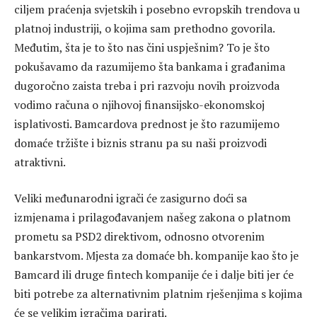
ciljem praćenja svjetskih i posebno evropskih trendova u
platnoj industriji, o kojima sam prethodno govorila.
Međutim, šta je to što nas čini uspješnim? To je što
pokušavamo da razumijemo šta bankama i građanima
dugoročno zaista treba i pri razvoju novih proizvoda
vodimo računa o njihovoj finansijsko-ekonomskoj
isplativosti. Bamcardova prednost je što razumijemo
domaće tržište i biznis stranu pa su naši proizvodi
atraktivni.
Veliki međunarodni igrači će zasigurno doći sa
izmjenama i prilagođavanjem našeg zakona o platnom
prometu sa PSD2 direktivom, odnosno otvorenim
bankarstvom. Mjesta za domaće bh. kompanije kao što je
Bamcard ili druge fintech kompanije će i dalje biti jer će
biti potrebe za alternativnim platnim rješenjima s kojima
će se velikim igračima parirati.