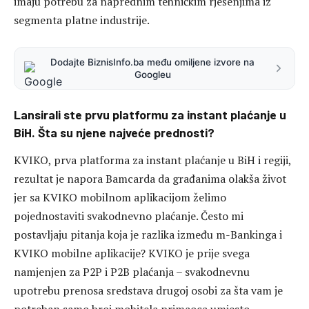
imaju potrebu za naprednim tehničkim rješenjima iz
segmenta platne industrije.
Dodajte BiznisInfo.ba među omiljene izvore na
Googleu
Lansirali ste prvu platformu za instant plaćanje u
BiH. Šta su njene najveće prednosti?
KVIKO, prva platforma za instant plaćanje u BiH i regiji,
rezultat je napora Bamcarda da građanima olakša život
jer sa KVIKO mobilnom aplikacijom želimo
pojednostaviti svakodnevno plaćanje. Često mi
postavljaju pitanja koja je razlika između m-Bankinga i
KVIKO mobilne aplikacije? KVIKO je prije svega
namjenjen za P2P i P2B plaćanja – svakodnevnu
upotrebu prenosa sredstava drugoj osobi za šta vam je
potreban samo broj mobitela primaoca umjesto