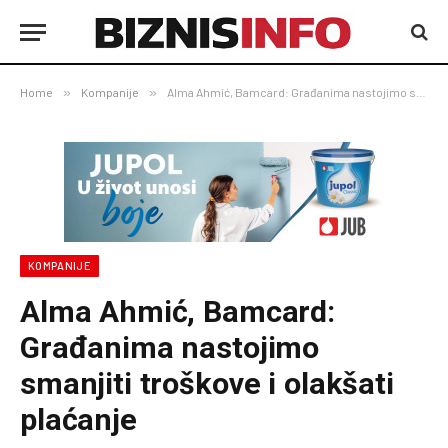
Home
»
Kompanije
»
Alma Ahmić, Bamcard: Građanima nastojimo smanjiti troškove i olakšati plaćanje
KOMPANIJE
Alma Ahmić, Bamcard:
Građanima nastojimo
smanjiti troškove i olakšati
plaćanje