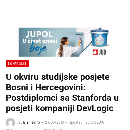
KOMPANIJE
U okviru studijske posjete
Bosni i Hercegovini:
Postdiplomci sa Stanforda u
posjeti kompaniji DevLogic
By
BiznisInfo
23/03/2016
Updated:
25/03/2016