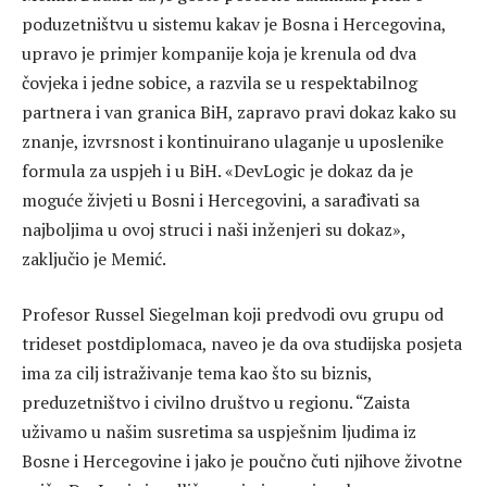
poduzetništvu u sistemu kakav je Bosna i Hercegovina,
upravo je primjer kompanije koja je krenula od dva
čovjeka i jedne sobice, a razvila se u respektabilnog
partnera i van granica BiH, zapravo pravi dokaz kako su
znanje, izvrsnost i kontinuirano ulaganje u uposlenike
formula za uspjeh i u BiH. «DevLogic je dokaz da je
moguće živjeti u Bosni i Hercegovini, a sarađivati sa
najboljima u ovoj struci i naši inženjeri su dokaz»,
zaključio je Memić.
Profesor Russel Siegelman koji predvodi ovu grupu od
trideset postdiplomaca, naveo je da ova studijska posjeta
ima za cilj istraživanje tema kao što su biznis,
preduzetništvo i civilno društvo u regionu. “Zaista
uživamo u našim susretima sa uspješnim ljudima iz
Bosne i Hercegovine i jako je poučno čuti njihove životne