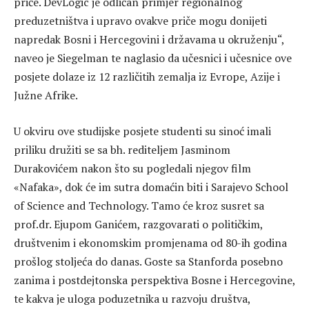
priče. DevLogic je odličan primjer regionalnog
preduzetništva i upravo ovakve priče mogu donijeti
napredak Bosni i Hercegovini i državama u okruženju“,
naveo je Siegelman te naglasio da učesnici i učesnice ove
posjete dolaze iz 12 različitih zemalja iz Evrope, Azije i
Južne Afrike.
U okviru ove studijske posjete studenti su sinoć imali
priliku družiti se sa bh. rediteljem Jasminom
Durakovićem nakon što su pogledali njegov film
«Nafaka», dok će im sutra domaćin biti i Sarajevo School
of Science and Technology. Tamo će kroz susret sa
prof.dr. Ejupom Ganićem, razgovarati o političkim,
društvenim i ekonomskim promjenama od 80-ih godina
prošlog stoljeća do danas. Goste sa Stanforda posebno
zanima i postdejtonska perspektiva Bosne i Hercegovine,
te kakva je uloga poduzetnika u razvoju društva,