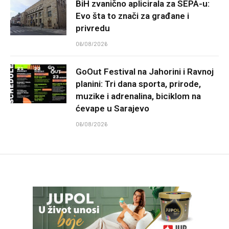
BiH zvanično aplicirala za SEPA-u:
Evo šta to znači za građane i
privredu
06/08/2026
GoOut Festival na Jahorini i Ravnoj
planini: Tri dana sporta, prirode,
muzike i adrenalina, biciklom na
ćevape u Sarajevo
06/08/2026