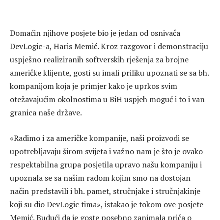
Domaćin njihove posjete bio je jedan od osnivača
DevLogic-a, Haris Memić. Kroz razgovor i demonstraciju
uspješno realiziranih softverskih rješenja za brojne
američke klijente, gosti su imali priliku upoznati se sa bh.
kompanijom koja je primjer kako je uprkos svim
otežavajućim okolnostima u BiH uspjeh moguć i to i van
granica naše države.
«Radimo i za američke kompanije, naši proizvodi se
upotrebljavaju širom svijeta i važno nam je što je ovako
respektabilna grupa posjetila upravo našu kompaniju i
upoznala se sa našim radom kojim smo na dostojan
način predstavili i bh. pamet, stručnjake i stručnjakinje
koji su dio DevLogic tima», istakao je tokom ove posjete
Memić. Budući da je goste posebno zanimala priča o