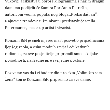
Vuković, a iskustva u borbi s kilogramima s našim dragim
damama podijelit će Samira Poričanin Petrešin,
autoricom veoma popularnog bloga „Prekardašijan“.
Najnovije trendove u šminkanju predstavit će Stella
Petermanec, make-up artist i vizažist.
Konzum BiH je cijeli mjesec mart posvetio pripadnicama
ljepšeg spola, a osim modnih revija i edukativnih
radionica, za sve posjetitelje pripremili smo i akcijske
pogodnosti, nagradne igre i vrijedne poklone.
Pozivamo vas da i vi budete dio projekta „Volim što sam
žena“ koji je Konzum BiH pripremio za sve dame.