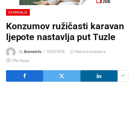
KOMPANIJE
Konzumov ružičasti karavan
ljepote nastavlja put Tuzle
By
BiznisInfo
17/03/2016
Nema komentara
1 Min Read