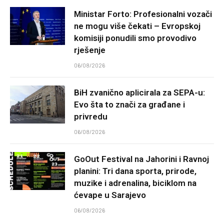
Ministar Forto: Profesionalni vozači
ne mogu više čekati – Evropskoj
komisiji ponudili smo provodivo
rješenje
06/08/2026
BiH zvanično aplicirala za SEPA-u:
Evo šta to znači za građane i
privredu
06/08/2026
GoOut Festival na Jahorini i Ravnoj
planini: Tri dana sporta, prirode,
muzike i adrenalina, biciklom na
ćevape u Sarajevo
06/08/2026