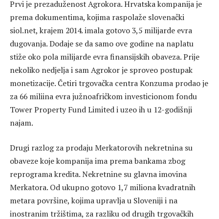
Prvi je prezaduženost Agrokora. Hrvatska kompanija je
prema dokumentima, kojima raspolaže slovenački
siol.net, krajem 2014. imala gotovo 3,5 milijarde evra
dugovanja. Dodaje se da samo ove godine na naplatu
stiže oko pola milijarde evra finansijskih obaveza. Prije
nekoliko nedjelja i sam Agrokor je sproveo postupak
monetizacije. Četiri trgovačka centra Konzuma prodao je
za 66 miliina evra južnoafričkom investicionom fondu
Tower Property Fund Limited i uzeo ih u 12-godišnji
najam.
Drugi razlog za prodaju Merkatorovih nekretnina su
obaveze koje kompanija ima prema bankama zbog
reprograma kredita. Nekretnine su glavna imovina
Merkatora. Od ukupno gotovo 1,7 miliona kvadratnih
metara površine, kojima upravlja u Sloveniji i na
inostranim tržištima, za razliku od drugih trgovačkih