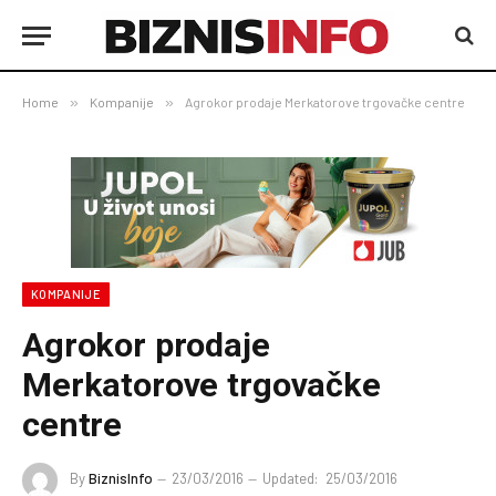
Home
»
Kompanije
»
Agrokor prodaje Merkatorove trgovačke centre
KOMPANIJE
Agrokor prodaje
Merkatorove trgovačke
centre
By
BiznisInfo
23/03/2016
Updated:
25/03/2016