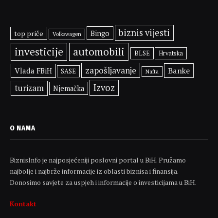
biznis vijesti
Bingo
top priče
Volkswagen
investicije
automobili
BLSE
Hrvatska
zapošljavanje
Banke
Vlada FBiH
SASE
Nafta
Izvoz
turizam
Njemačka
O NAMA
BiznisInfo je najposjećeniji poslovni portal u BiH. Pružamo
najbolje i najbrže informacije iz oblasti biznisa i finansija.
Donosimo savjete za uspjeh i informacije o investicijama u BiH.
Kontakt