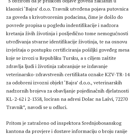
“S obzirom da je prilikom odjave goveda zaklanih u
klaonici ‘Bajra’ d.o.o. Travnik utvrđena pojava putovnica
za goveda s krivotvorenim podacima, čime je došlo do
povrede propisa u pogledu indentifikacije i nadzora
kretanja živih životinja i posljedično tome nemogućnosti
utvrđivanja stvarne identifikacije životinja, te na osnovu
izvještaja o postupku certificiranja pošiljki goveđeg mesa
koje se izvozi u Republiku Tursku, a s ciljem zaštite
zdravlja ljudi i životinja zabranjuje se izdavanje
veterinarsko-zdravstvenih certifikata oznake KZV-TR-14
za odobreni izvozni objekt ‘Bajra’ d.o.o., veterinarskih
nadzornih brojeva za obavljanje pojedinačnih djelatnosti
KL-2-62 i 2-1358, lociran na adresi Dolac na Lašvi, 72270
Travnik”, navodi se u odluci.
Pritom je zatraženo od inspektora Srednjobosanskog
kantona da provjere i dostave informaciju o broju ranije