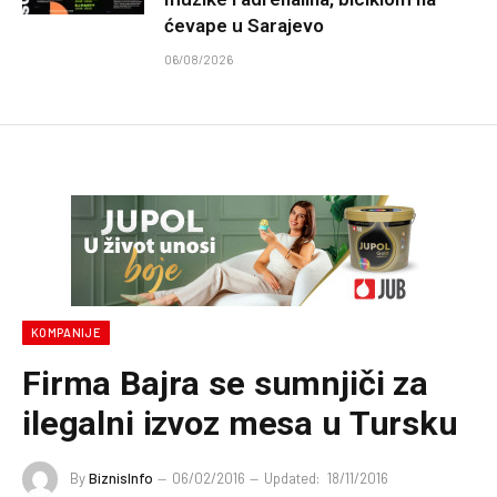
ćevape u Sarajevo
06/08/2026
KOMPANIJE
Firma Bajra se sumnjiči za
ilegalni izvoz mesa u Tursku
By
BiznisInfo
06/02/2016
Updated:
18/11/2016