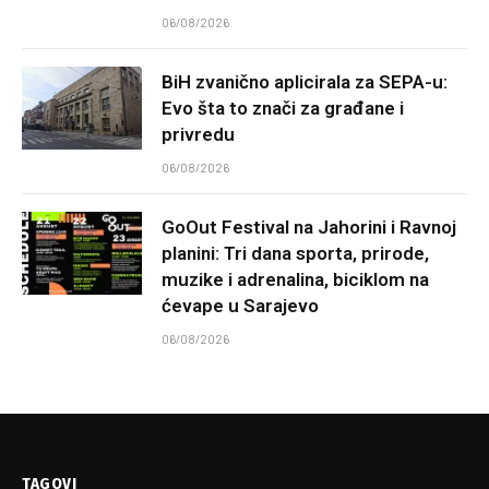
06/08/2026
BiH zvanično aplicirala za SEPA-u:
Evo šta to znači za građane i
privredu
06/08/2026
GoOut Festival na Jahorini i Ravnoj
planini: Tri dana sporta, prirode,
muzike i adrenalina, biciklom na
ćevape u Sarajevo
06/08/2026
TAGOVI