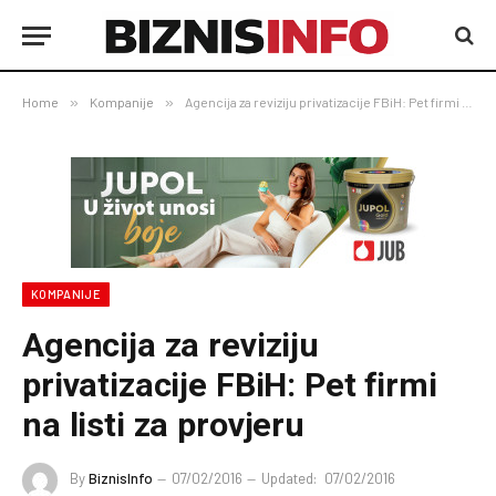
Home
»
Kompanije
»
Agencija za reviziju privatizacije FBiH: Pet firmi na listi za provjeru
KOMPANIJE
Agencija za reviziju
privatizacije FBiH: Pet firmi
na listi za provjeru
By
BiznisInfo
07/02/2016
Updated:
07/02/2016