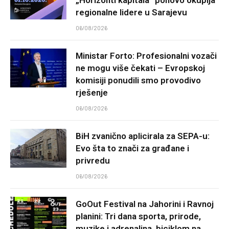
„Horizonti kapitala“ ponovo okuplja
regionalne lidere u Sarajevu
06/08/2026
Ministar Forto: Profesionalni vozači
ne mogu više čekati – Evropskoj
komisiji ponudili smo provodivo
rješenje
06/08/2026
BiH zvanično aplicirala za SEPA-u:
Evo šta to znači za građane i
privredu
06/08/2026
GoOut Festival na Jahorini i Ravnoj
planini: Tri dana sporta, prirode,
muzike i adrenalina, biciklom na