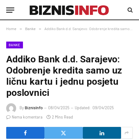
Home
»
Banke
»
Addiko Bank d.d. Sarajevo: Odobrenje kredita samo uz ličnu kartu i jednu posjetu poslovnici
BANKE
Addiko Bank d.d. Sarajevo:
Odobrenje kredita samo uz
ličnu kartu i jednu posjetu
poslovnici
By
BiznisInfo
08/04/2025
Updated:
09/04/2025
Nema komentara
2 Mins Read