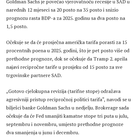
Goldman Sachs je povećao vjerovatnoću recesije u SAD u
narednih 12 mjeseci sa 20 posto na 35 posto i snizio
prognozu rasta BDP-a za 2025. godinu sa dva posto na
1,5 posto.
Očekuje se da će prosječna američka tarifa porasti za 15
procentnih poena u 2025. godini, što je pet posto više od
prethodne prognoze, dok se očekuje da Tramp 2. aprila
najavi recipročne tarife u prosjeku od 15 posto za sve
trgovinske partnere SAD.
„Gotovo cjelokupna revizija (tarifne stope) odražava
agresivniji pristup recipročnoj politici tarifa“, navodi se u
bilješci banke Goldman Sachs u nedjelju. Brokerage sada
očekuje da će Fed smanjiti kamatne stope tri puta u julu,
septembru i novembru, umjesto prethodne prognoze
dva smanjenja u junu i decembru.