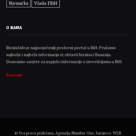
Vlada FBiH
Njemačka
O NAMA
BiznisInfo je najposjećeniji poslovni portal u BiH. Pružamo
najbolje i najbrže informacije iz oblasti biznisa i finansija.
Donosimo savjete za uspjeh i informacije o investicijama u BiH.
Kontakt
© Sva prava pridržana, Agencija Number One, Sarajevo. WEB