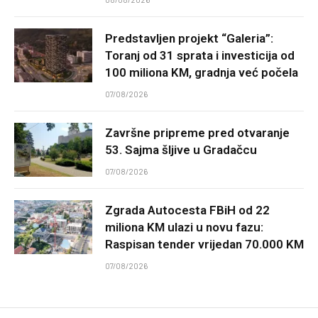
Predstavljen projekt “Galeria”:
Toranj od 31 sprata i investicija od
100 miliona KM, gradnja već počela
07/08/2026
Završne pripreme pred otvaranje
53. Sajma šljive u Gradačcu
07/08/2026
Zgrada Autocesta FBiH od 22
miliona KM ulazi u novu fazu:
Raspisan tender vrijedan 70.000 KM
07/08/2026