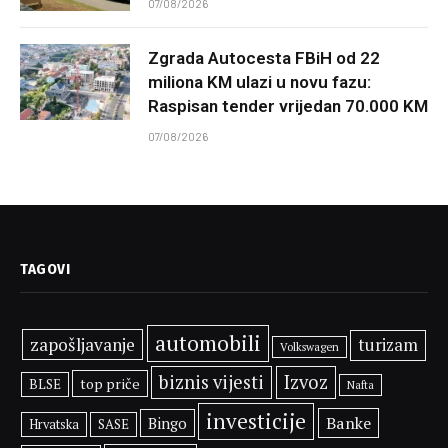
07/08/2026
Zgrada Autocesta FBiH od 22
miliona KM ulazi u novu fazu:
Raspisan tender vrijedan 70.000 KM
07/08/2026
TAGOVI
automobili
zapošljavanje
turizam
Volkswagen
biznis vijesti
Izvoz
top priče
BLSE
Nafta
investicije
Banke
Bingo
SASE
Hrvatska