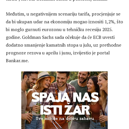
Međutim, u negativnijem scenariju tarifa, procjenjuje se
da bi ukupan udar na ekonomiju mogao iznositi 1,2%, što
bi moglo gurnuti eurozonu u tehničku recesiju 2025.
godine. Goldman Sachs sada očekuje da će ECB uvesti
dodatno smanjenje kamatnih stopa u julu, uz prethodne
prognoze rezova u aprilu i junu, izvijestio je portal
Bankar.me.