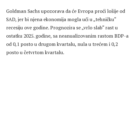
Goldman Sachs upozorava da će Evropa proći lošije od
SAD, jer bi njena ekonomija mogla ući u „tehničku“
recesiju ove godine. Prognozira se „vrlo slab“ rast u
ostatku 2025. godine, sa neanualizovanim rastom BDP-a
od 0,1 posto u drugom kvartalu, nula u trećem i 0,2
posto u četvrtom kvartalu.