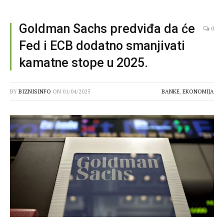
Goldman Sachs predviđa da će
0
Fed i ECB dodatno smanjivati
kamatne stope u 2025.
BY
BIZNISINFO
ON
01/04/2025
BANKE
,
EKONOMIJA