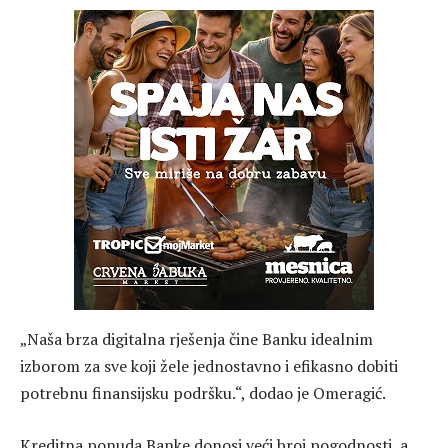
„Naša brza digitalna rješenja čine Banku idealnim
izborom za sve koji žele jednostavno i efikasno dobiti
potrebnu finansijsku podršku.“, dodao je Omeragić.
Kreditna ponuda Banke donosi veći broj pogodnosti, a