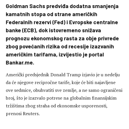
Goldman Sachs predviđa dodatna smanjenja
kamatnih stopa od strane američkih
Federalnih rezervi (Fed) i Evropske centralne
banke (ECB), dok istovremeno snižava
prognozu ekonomskog rasta za obje privrede
zbog povećanih rizika od recesije izazvanih
američkim tarifama, izvijestio je portal
Bankar.me.
Američki predsjednik Donald Tramp izjavio je u nedelju
da će njegove recipročne tarife, koje će biti najavljene
ove sedmice, obuhvatiti sve zemlje, a ne samo ograničeni
broj, što je izazvalo potrese na globalnim finansijskim
tržištima zbog straha od ekonomske usporenosti,
prenosi Reuters.