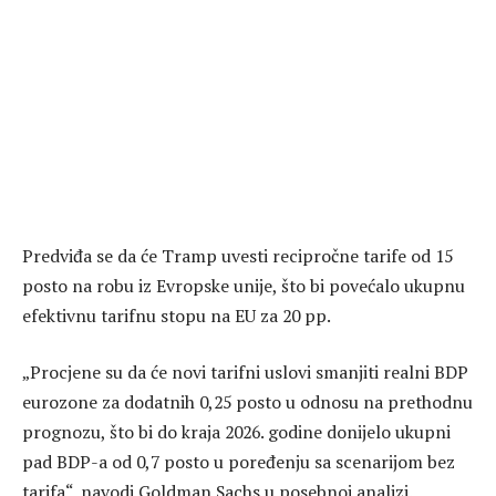
Predviđa se da će Tramp uvesti recipročne tarife od 15
posto na robu iz Evropske unije, što bi povećalo ukupnu
efektivnu tarifnu stopu na EU za 20 pp.
„Procjene su da će novi tarifni uslovi smanjiti realni BDP
eurozone za dodatnih 0,25 posto u odnosu na prethodnu
prognozu, što bi do kraja 2026. godine donijelo ukupni
pad BDP-a od 0,7 posto u poređenju sa scenarijom bez
tarifa“, navodi Goldman Sachs u posebnoj analizi.