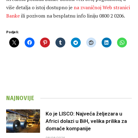
više detalja o istoj dostupno je
na zvaničnoj Web stranici
Banke
ili pozivom na besplatnu info liniju 0800 2 0206.
Podjeli:
NAJNOVIJE
Ko je LISCO: Najveća željezara u
Africi dolazi u BiH, velika prilika za
domaće kompanije
08/08/2026