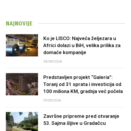
NAJNOVIJE
Ko je LISCO: Najveća željezara u
Africi dolazi u BiH, velika prilika za
domaće kompanije
08/08/2026
Predstavljen projekt “Galeria”:
Toranj od 31 sprata i investicija od
100 miliona KM, gradnja već počela
07/08/2026
Završne pripreme pred otvaranje
53. Sajma šljive u Gradačcu