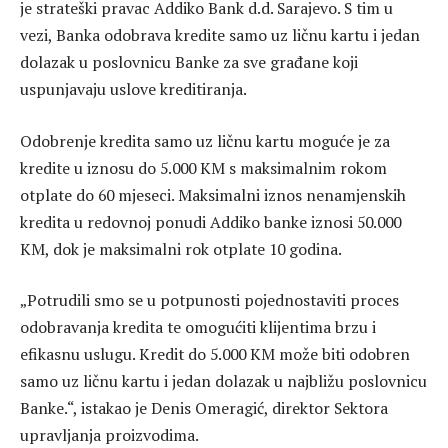
je strateški pravac Addiko Bank d.d. Sarajevo. S tim u
vezi, Banka odobrava kredite samo uz ličnu kartu i jedan
dolazak u poslovnicu Banke za sve građane koji
uspunjavaju uslove kreditiranja.
Odobrenje kredita samo uz ličnu kartu moguće je za
kredite u iznosu do 5.000 KM s maksimalnim rokom
otplate do 60 mjeseci. Maksimalni iznos nenamjenskih
kredita u redovnoj ponudi Addiko banke iznosi 50.000
KM, dok je maksimalni rok otplate 10 godina.
„Potrudili smo se u potpunosti pojednostaviti proces
odobravanja kredita te omogućiti klijentima brzu i
efikasnu uslugu. Kredit do
5.000 KM može biti odobren
samo uz ličnu kartu i jedan dolazak u najbližu poslovnicu
Banke.“, istakao je Denis Omeragić, direktor Sektora
upravljanja proizvodima.