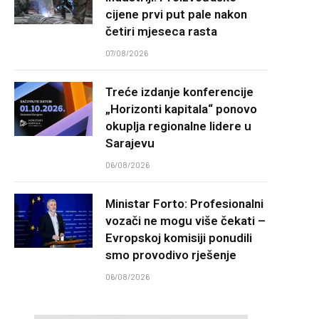
cijene prvi put pale nakon
četiri mjeseca rasta
07/08/2026
Treće izdanje konferencije
„Horizonti kapitala“ ponovo
okuplja regionalne lidere u
Sarajevu
06/08/2026
Ministar Forto: Profesionalni
vozači ne mogu više čekati –
Evropskoj komisiji ponudili
smo provodivo rješenje
06/08/2026