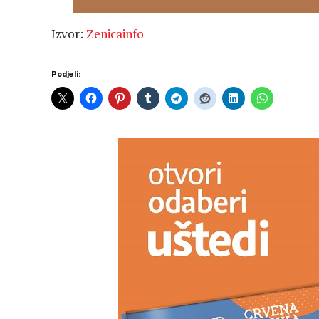
Izvor:
Zenicainfo
Podjeli: