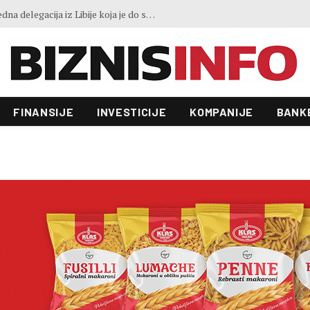
Preokret u evropskoj industriji: Proizvođačke cijene prvi put pale nakon četiri mjeseca rasta
FINANSIJE
INVESTICIJE
KOMPANIJE
BANK