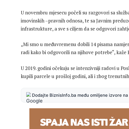
U novembru mjesecu počeli su razgovori sa služba
imovinskih –pravnih odnosa, te sa Javnim preduz
infrastrukture, a sve s ciljem da se odgovori zah
„Mi smo u međuvremenu dobili 14 pisama namjere o
radi kako bi odgovorili na njihove potrebe“, kaže P
U 2019. godini očekuju se intenzivniji radovi u Pos
kupili parcele u prošloj godini, ali i zbog trenutn
Dodajte BiznisInfo.ba među omiljene izvore n