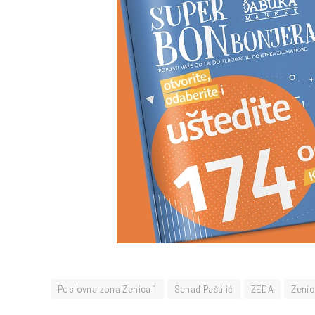
Poslovna zona Zenica 1
Senad Pašalić
ZEDA
Zenic