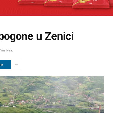
i pogone u Zenici
Mins Read
In