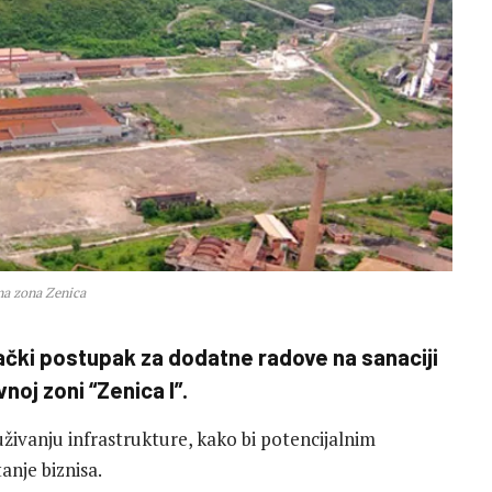
na zona Zenica
ački postupak za dodatne radove na sanaciji
oj zoni “Zenica I”.
živanju infrastrukture, kako bi potencijalnim
anje biznisa.