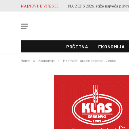
NAJNOVIJE VIJESTI
POČETNA
EKONOMIJA
Home
»
Ekonomija
»
14 firmi želi graditi pogone u Zenici