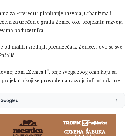
ma za Privredu i planiranje razvoja, Urbanizma i
ećem za uređenje grada Zenice oko projekata razvoja
tjevima poduzetnika.
d malih i srednjih preduzeća iz Zenice, i ovo se sve
ašalić.
lovnoj zoni „Zenica I“, prije svega zbog onih koju su
ih projekata koji se provode na razvoju infrastrukture.
a Googleu