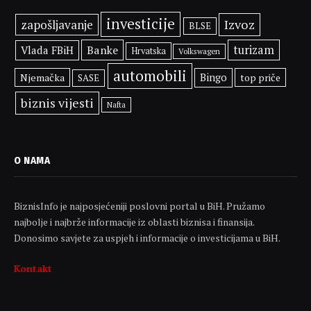
investicije
Izvoz
zapošljavanje
BLSE
Banke
turizam
Vlada FBiH
Hrvatska
Volkswagen
automobili
Njemačka
Bingo
top priče
SASE
biznis vijesti
Nafta
O NAMA
BiznisInfo je najposjećeniji poslovni portal u BiH. Pružamo
najbolje i najbrže informacije iz oblasti biznisa i finansija.
Donosimo savjete za uspjeh i informacije o investicijama u BiH.
Kontakt