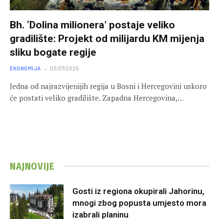
Bh. ‘Dolina milionera’ postaje veliko
gradilište: Projekt od milijardu KM mijenja
sliku bogate regije
EKONOMIJA
03/07/2025
Jedna od najrazvijenijih regija u Bosni i Hercegovini uskoro
će postati veliko gradilište. Zapadna Hercegovina,…
NAJNOVIJE
Gosti iz regiona okupirali Jahorinu,
mnogi zbog popusta umjesto mora
izabrali planinu