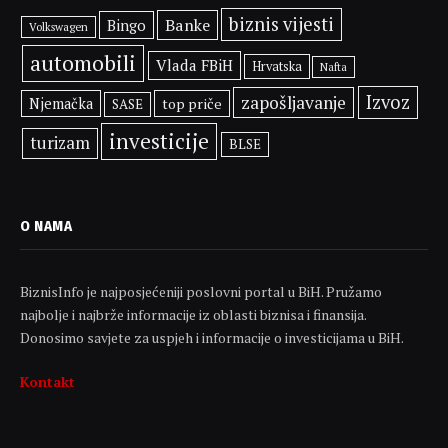
biznis vijesti
Banke
Bingo
Volkswagen
automobili
Vlada FBiH
Hrvatska
Nafta
Izvoz
zapošljavanje
Njemačka
top priče
SASE
investicije
turizam
BLSE
O NAMA
BiznisInfo je najposjećeniji poslovni portal u BiH. Pružamo
najbolje i najbrže informacije iz oblasti biznisa i finansija.
Donosimo savjete za uspjeh i informacije o investicijama u BiH.
Kontakt