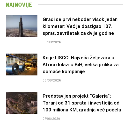
NAJNOVIJE
Gradi se prvi neboder visok jedan
kilometar: Već je dostigao 107.
sprat, završetak za dvije godine
08/08/2026
Ko je LISCO: Najveća željezara u
Africi dolazi u BiH, velika prilika za
domaće kompanije
08/08/2026
Predstavljen projekt “Galeria”:
Toranj od 31 sprata i investicija od
100 miliona KM, gradnja već počela
07/08/2026