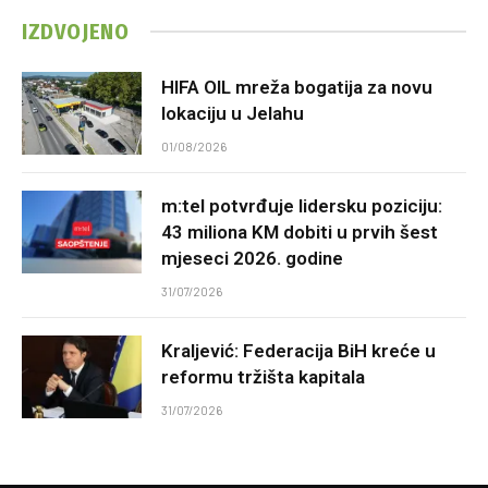
IZDVOJENO
HIFA OIL mreža bogatija za novu
lokaciju u Jelahu
01/08/2026
m:tel potvrđuje lidersku poziciju:
43 miliona KM dobiti u prvih šest
mjeseci 2026. godine
31/07/2026
Kraljević: Federacija BiH kreće u
reformu tržišta kapitala
31/07/2026