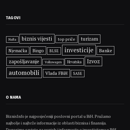
TAGOVI
biznis vijesti
turizam
top priče
Nafta
investicije
Banke
Bingo
Njemačka
BLSE
Izvoz
zapošljavanje
Hrvatska
Volkswagen
automobili
Vlada FBiH
SASE
O NAMA
BiznisInfo je najposjećeniji poslovni portal u BiH. Pružamo
najbolje i najbrže informacije iz oblasti biznisa i finansija.
Donosimo savjete za uspjeh i informacije o investicijama u BiH.