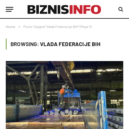
Home
»
Posts Tagged "Vlada Federacije BiH" (Page 3)
BROWSING:
VLADA FEDERACIJE BIH