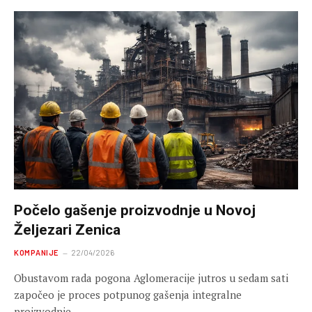
Počelo gašenje proizvodnje u Novoj
Željezari Zenica
KOMPANIJE
22/04/2026
Obustavom rada pogona Aglomeracije jutros u sedam sati
započeo je proces potpunog gašenja integralne
proizvodnje…