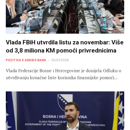
Vlada FBiH utvrdila listu za novembar: Više
od 3,8 miliona KM pomoći privrednicima
POZITIVA S ADDIKO BANK
30/01/2026
Vlada Federacije Bosne i Hercegovine je donijela Odluku o
utvrđivanju konačne liste korisnika finansijske pomoći…