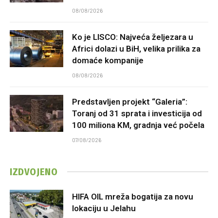
08/08/2026
Ko je LISCO: Najveća željezara u
Africi dolazi u BiH, velika prilika za
domaće kompanije
08/08/2026
Predstavljen projekt “Galeria”:
Toranj od 31 sprata i investicija od
100 miliona KM, gradnja već počela
07/08/2026
IZDVOJENO
HIFA OIL mreža bogatija za novu
lokaciju u Jelahu