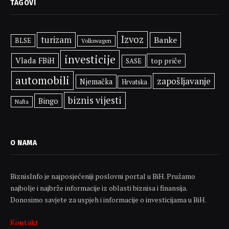
TAGOVI
Izvoz
turizam
Banke
BLSE
Volkswagen
investicije
Vlada FBiH
top priče
SASE
automobili
zapošljavanje
Njemačka
Hrvatska
biznis vijesti
Bingo
Nafta
O NAMA
BiznisInfo je najposjećeniji poslovni portal u BiH. Pružamo
najbolje i najbrže informacije iz oblasti biznisa i finansija.
Donosimo savjete za uspjeh i informacije o investicijama u BiH.
Kontakt