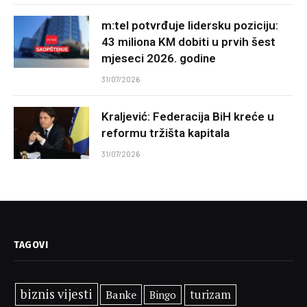
m:tel potvrđuje lidersku poziciju:
43 miliona KM dobiti u prvih šest
mjeseci 2026. godine
31/07/2026
Kraljević: Federacija BiH kreće u
reformu tržišta kapitala
31/07/2026
TAGOVI
biznis vijesti
Banke
turizam
Bingo