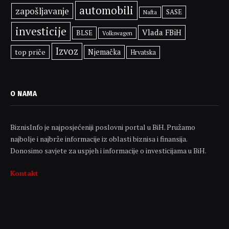
automobili
zapošljavanje
SASE
Nafta
investicije
Vlada FBiH
BLSE
Volkswagen
Izvoz
top priče
Njemačka
Hrvatska
O NAMA
BiznisInfo je najposjećeniji poslovni portal u BiH. Pružamo
najbolje i najbrže informacije iz oblasti biznisa i finansija.
Donosimo savjete za uspjeh i informacije o investicijama u BiH.
Kontakt