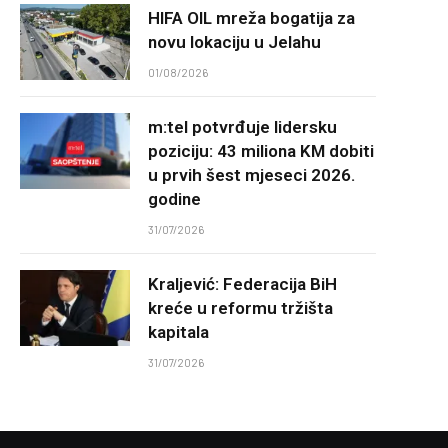
HIFA OIL mreža bogatija za
novu lokaciju u Jelahu
01/08/2026
m:tel potvrđuje lidersku
poziciju: 43 miliona KM dobiti
u prvih šest mjeseci 2026.
godine
31/07/2026
Kraljević: Federacija BiH
kreće u reformu tržišta
kapitala
31/07/2026