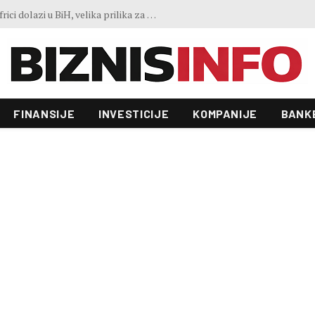
Predstavljen projekt “Galeria”: Toranj od 31 sprata i investicija od 100 miliona KM, gradnja već počela
FINANSIJE
INVESTICIJE
KOMPANIJE
BANK