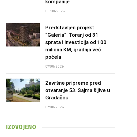
kompanije
08/08/2026
Predstavljen projekt
“Galeria”: Toranj od 31
sprata i investicija od 100
miliona KM, gradnja već
počela
07/08/2026
Završne pripreme pred
otvaranje 53. Sajma šljive u
Gradačcu
07/08/2026
IZDVOJENO