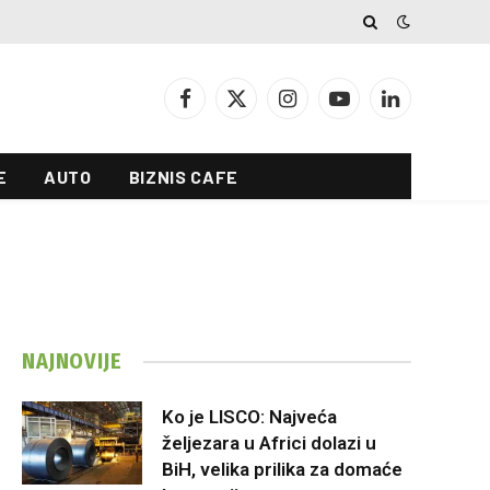
Facebook
X
Instagram
YouTube
LinkedIn
(Twitter)
E
AUTO
BIZNIS CAFE
NAJNOVIJE
Ko je LISCO: Najveća
željezara u Africi dolazi u
BiH, velika prilika za domaće