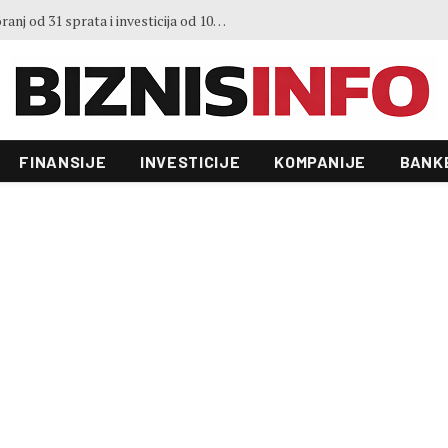
Predstavljen projekt “Galeria”: Toranj od 31 sprata i investicija od 100 miliona KM, gradnja već počela
FINANSIJE
INVESTICIJE
KOMPANIJE
BANK