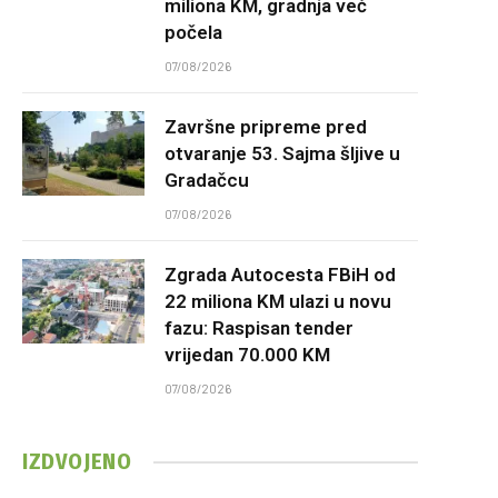
miliona KM, gradnja već
počela
07/08/2026
Završne pripreme pred
otvaranje 53. Sajma šljive u
Gradačcu
07/08/2026
Zgrada Autocesta FBiH od
22 miliona KM ulazi u novu
fazu: Raspisan tender
vrijedan 70.000 KM
07/08/2026
IZDVOJENO