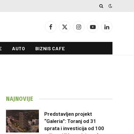
Facebook
X
Instagram
YouTube
LinkedIn
(Twitter)
E
AUTO
BIZNIS CAFE
NAJNOVIJE
Predstavljen projekt
“Galeria”: Toranj od 31
sprata i investicija od 100