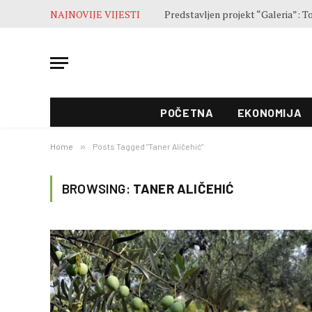
NAJNOVIJE VIJESTI
POČETNA
EKONOMIJA
Home
»
Posts Tagged "Taner Aličehić"
BROWSING:
TANER ALIČEHIĆ