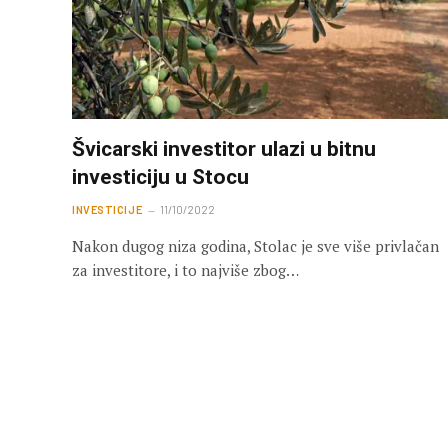
Švicarski investitor ulazi u bitnu
investiciju u Stocu
INVESTICIJE
11/10/2022
Nakon dugog niza godina, Stolac je sve više privlačan
za investitore, i to najviše zbog…