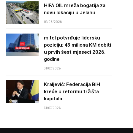
HIFA OIL mreža bogatija za
novu lokaciju u Jelahu
01/08/2026
m:tel potvrđuje lidersku
poziciju: 43 miliona KM dobiti
u prvih šest mjeseci 2026.
godine
31/07/2026
Kraljević: Federacija BiH
kreće u reformu tržišta
kapitala
31/07/2026