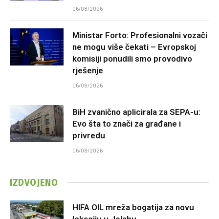
06/08/2026
Ministar Forto: Profesionalni vozači
ne mogu više čekati – Evropskoj
komisiji ponudili smo provodivo
rješenje
06/08/2026
BiH zvanično aplicirala za SEPA-u:
Evo šta to znači za građane i
privredu
06/08/2026
IZDVOJENO
HIFA OIL mreža bogatija za novu
lokaciju u Jelahu