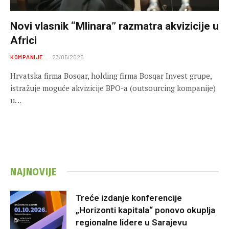
Novi vlasnik “Mlinara” razmatra akvizicije u
Africi
KOMPANIJE
23/05/2025
Hrvatska firma Bosqar, holding firma Bosqar Invest grupe,
istražuje moguće akvizicije BPO-a (outsourcing kompanije)
u…
NAJNOVIJE
Treće izdanje konferencije
„Horizonti kapitala“ ponovo okuplja
regionalne lidere u Sarajevu