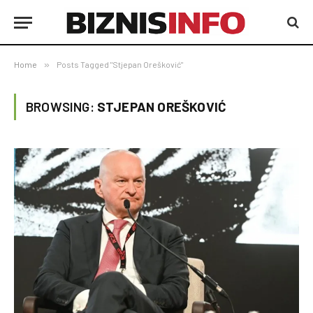
Home
»
Posts Tagged "Stjepan Orešković"
BROWSING:
STJEPAN OREŠKOVIĆ