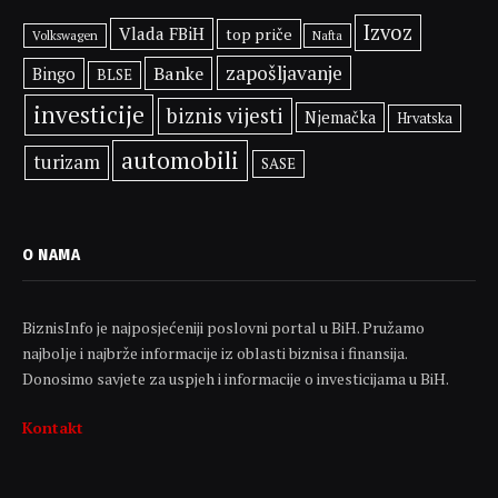
Izvoz
Vlada FBiH
top priče
Volkswagen
Nafta
zapošljavanje
Banke
Bingo
BLSE
investicije
biznis vijesti
Njemačka
Hrvatska
automobili
turizam
SASE
O NAMA
BiznisInfo je najposjećeniji poslovni portal u BiH. Pružamo
najbolje i najbrže informacije iz oblasti biznisa i finansija.
Donosimo savjete za uspjeh i informacije o investicijama u BiH.
Kontakt