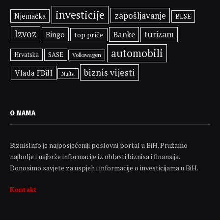
investicije
zapošljavanje
Njemačka
BLSE
Izvoz
Banke
turizam
Bingo
top priče
automobili
SASE
Hrvatska
Volkswagen
biznis vijesti
Vlada FBiH
Nafta
O NAMA
BiznisInfo je najposjećeniji poslovni portal u BiH. Pružamo
najbolje i najbrže informacije iz oblasti biznisa i finansija.
Donosimo savjete za uspjeh i informacije o investicijama u BiH.
Kontakt