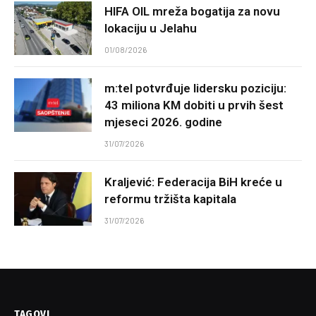
HIFA OIL mreža bogatija za novu
lokaciju u Jelahu
01/08/2026
m:tel potvrđuje lidersku poziciju:
43 miliona KM dobiti u prvih šest
mjeseci 2026. godine
31/07/2026
Kraljević: Federacija BiH kreće u
reformu tržišta kapitala
31/07/2026
TAGOVI