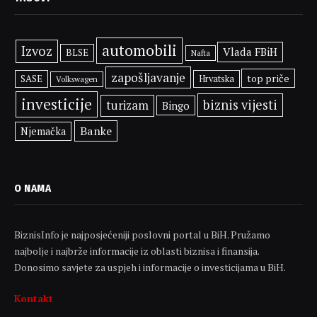
automobili
Izvoz
Vlada FBiH
BLSE
Nafta
zapošljavanje
top priče
SASE
Hrvatska
Volkswagen
investicije
biznis vijesti
turizam
Bingo
Banke
Njemačka
O NAMA
BiznisInfo je najposjećeniji poslovni portal u BiH. Pružamo
najbolje i najbrže informacije iz oblasti biznisa i finansija.
Donosimo savjete za uspjeh i informacije o investicijama u BiH.
Kontakt