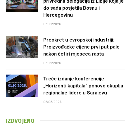
privredna delegacija iz Libije koja je
do sada posjetila Bosnu i
Hercegovinu
07/08/2026
Preokret u evropskoj industriji:
Proizvođačke cijene prvi put pale
nakon četiri mjeseca rasta
07/08/2026
Treće izdanje konferencije
„Horizonti kapitala“ ponovo okuplja
regionalne lidere u Sarajevu
06/08/2026
IZDVOJENO