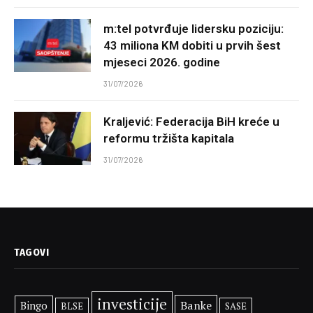
m:tel potvrđuje lidersku poziciju:
43 miliona KM dobiti u prvih šest
mjeseci 2026. godine
31/07/2026
Kraljević: Federacija BiH kreće u
reformu tržišta kapitala
31/07/2026
TAGOVI
investicije
Banke
Bingo
BLSE
SASE