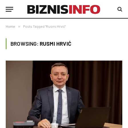
Home
»
Posts Tagged "Rusmi Hrvić"
BROWSING:
RUSMI HRVIĆ