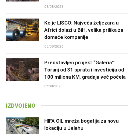
08/08/2026
Ko je LISCO: Najveća željezara u
Africi dolazi u BiH, velika prilika za
domaće kompanije
08/08/2026
Predstavljen projekt “Galeria”:
Toranj od 31 sprata i investicija od
100 miliona KM, gradnja već počela
07/08/2026
IZDVOJENO
HIFA OIL mreža bogatija za novu
lokaciju u Jelahu