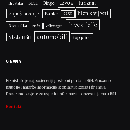
Izvoz
turizam
Bingo
BLSE
Hrvatska
biznis vijesti
zapošljavanje
Banke
SASE
investicije
Njemačka
Volkswagen
Nafta
automobili
Vlada FBiH
top priče
O NAMA
BiznisInfo je najposjećeniji poslovni portal u BiH. Pružamo
najbolje i najbrže informacije iz oblasti biznisa i finansija.
Donosimo savjete za uspjeh i informacije o investicijama u BiH.
Kontakt