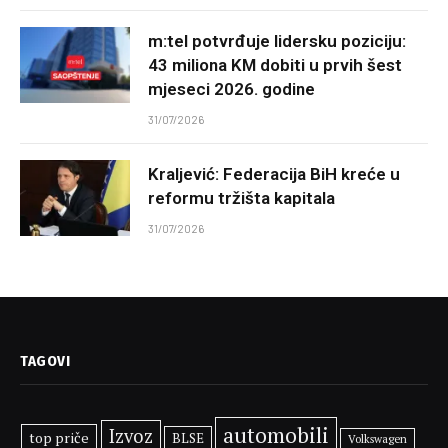
m:tel potvrđuje lidersku poziciju:
43 miliona KM dobiti u prvih šest
mjeseci 2026. godine
31/07/2026
Kraljević: Federacija BiH kreće u
reformu tržišta kapitala
31/07/2026
TAGOVI
automobili
Izvoz
top priče
BLSE
Volkswagen