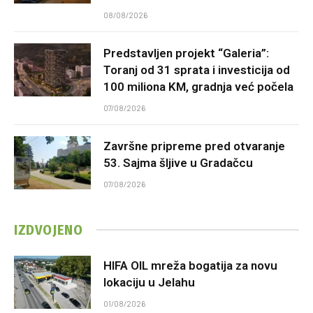
08/08/2026
Predstavljen projekt “Galeria”:
Toranj od 31 sprata i investicija od
100 miliona KM, gradnja već počela
07/08/2026
Završne pripreme pred otvaranje
53. Sajma šljive u Gradačcu
07/08/2026
IZDVOJENO
HIFA OIL mreža bogatija za novu
lokaciju u Jelahu
01/08/2026