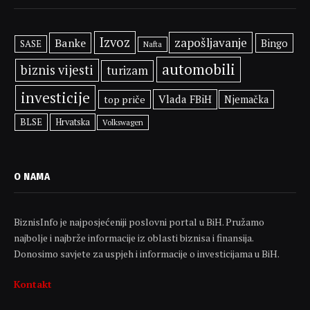
Izvoz
zapošljavanje
Banke
Bingo
SASE
Nafta
automobili
biznis vijesti
turizam
investicije
Vlada FBiH
top priče
Njemačka
BLSE
Hrvatska
Volkswagen
O NAMA
BiznisInfo je najposjećeniji poslovni portal u BiH. Pružamo
najbolje i najbrže informacije iz oblasti biznisa i finansija.
Donosimo savjete za uspjeh i informacije o investicijama u BiH.
Kontakt