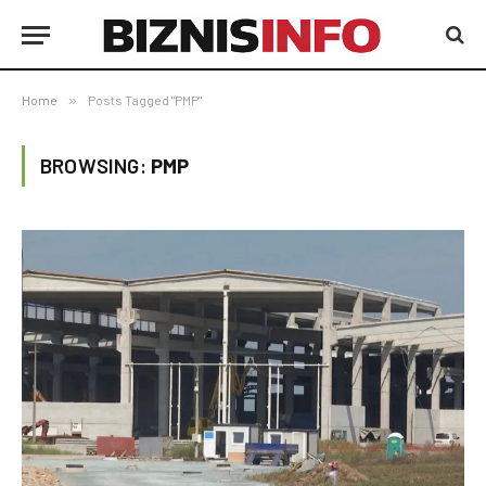
Home
»
Posts Tagged "PMP"
BROWSING:
PMP