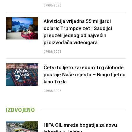
07/08/2026
Akvizicija vrijedna 55 milijardi
dolara: Trumpov zet i Saudijci
preuzeli jednog od najvećih
proizvođača videoigara
07/08/2026
Četvrto ljeto zaredom Trg slobode
postaje Naše mjesto – Bingo Ljetno
kino Tuzla
07/08/2026
IZDVOJENO
HIFA OIL mreža bogatija za novu
lokaciju u Jelahu