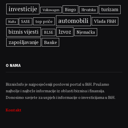
investicije
turizam
Bingo
Hrvatska
Volkswagen
automobili
Vlada FBiH
top priče
SASE
Nafta
biznis vijesti
Izvoz
Njemačka
BLSE
zapošljavanje
Banke
O NAMA
BiznisInfo je najposjećeniji poslovni portal u BiH. Pružamo
najbolje i najbrže informacije iz oblasti biznisa i finansija.
Donosimo savjete za uspjeh i informacije o investicijama u BiH.
Kontakt