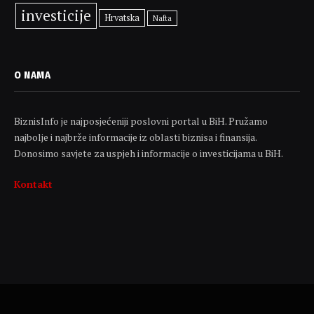
investicije
Hrvatska
Nafta
O NAMA
BiznisInfo je najposjećeniji poslovni portal u BiH. Pružamo
najbolje i najbrže informacije iz oblasti biznisa i finansija.
Donosimo savjete za uspjeh i informacije o investicijama u BiH.
Kontakt