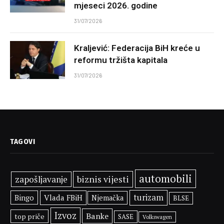
mjeseci 2026. godine
31/07/2026
Kraljević: Federacija BiH kreće u
reformu tržišta kapitala
31/07/2026
TAGOVI
automobili
biznis vijesti
zapošljavanje
turizam
Bingo
Vlada FBiH
Njemačka
BLSE
Izvoz
Banke
top priče
SASE
Volkswagen