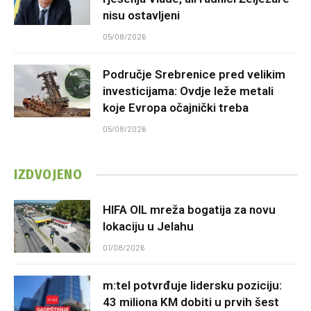
nisu ostavljeni
05/08/2026
Područje Srebrenice pred velikim
investicijama: Ovdje leže metali
koje Evropa očajnički treba
05/08/2026
IZDVOJENO
HIFA OIL mreža bogatija za novu
lokaciju u Jelahu
01/08/2026
m:tel potvrđuje lidersku poziciju:
43 miliona KM dobiti u prvih šest