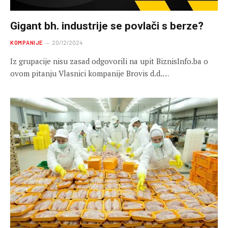
Gigant bh. industrije se povlači s berze?
KOMPANIJE
20/12/2024
Iz grupacije nisu zasad odgovorili na upit BiznisInfo.ba o
ovom pitanju Vlasnici kompanije Brovis d.d.…