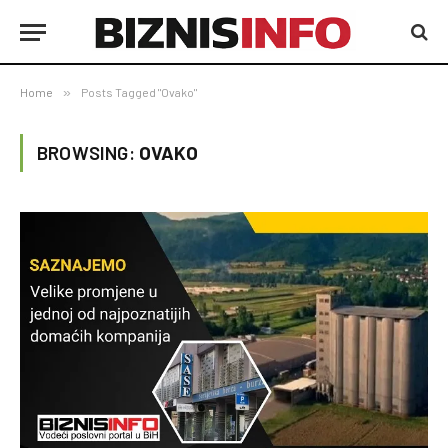
Home
»
Posts Tagged "Ovako"
BROWSING:
OVAKO