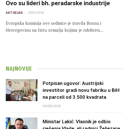
Ovo su lideri bh. peradarske industrije
AKTUELNO
27/01/2019
Evropska komisija ove sedmice je stavila Bosnu i
Hercegovinu na listu zemalja kojima je odobren…
NAJNOVIJE
Potpisan ugovor: Austrijski
investitor gradi novu fabriku u BiH
na parceli od 3.500 kvadrata
05/08/2026
Ministar Lakić: Vlasnik je odbio
rješenja Vlade, ali radnici Željezare