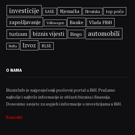
investicije
Njemačka
top priče
SASE
Hrvatska
zapošljavanje
Banke
Vlada FBiH
Volkswagen
automobili
biznis vijesti
turizam
Bingo
Izvoz
BLSE
Nafta
O NAMA
BiznisInfo je najposjećeniji poslovni portal u BiH. Pružamo
najbolje i najbrže informacije iz oblasti biznisa i finansija.
Donosimo savjete za uspjeh i informacije o investicijama u BiH.
Kontakt