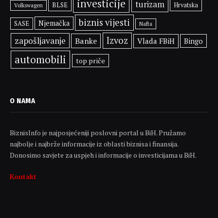
investicije
turizam
BLSE
Hrvatska
Volkswagen
biznis vijesti
Njemačka
SASE
Nafta
Izvoz
zapošljavanje
Banke
Vlada FBiH
Bingo
automobili
top priče
O NAMA
BiznisInfo je najposjećeniji poslovni portal u BiH. Pružamo
najbolje i najbrže informacije iz oblasti biznisa i finansija.
Donosimo savjete za uspjeh i informacije o investicijama u BiH.
Kontakt