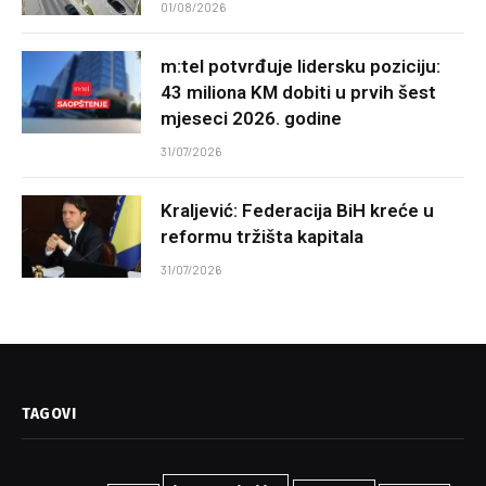
01/08/2026
m:tel potvrđuje lidersku poziciju:
43 miliona KM dobiti u prvih šest
mjeseci 2026. godine
31/07/2026
Kraljević: Federacija BiH kreće u
reformu tržišta kapitala
31/07/2026
TAGOVI