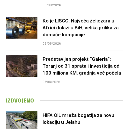
08/08/2026
Ko je LISCO: Najveća željezara u
Africi dolazi u BiH, velika prilika za
domaće kompanije
08/08/2026
Predstavljen projekt “Galeria”:
Toranj od 31 sprata i investicija od
100 miliona KM, gradnja već počela
07/08/2026
IZDVOJENO
HIFA OIL mreža bogatija za novu
lokaciju u Jelahu