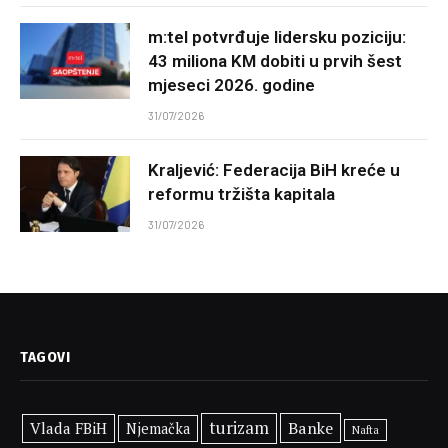
m:tel potvrđuje lidersku poziciju:
43 miliona KM dobiti u prvih šest
mjeseci 2026. godine
31/07/2026
Kraljević: Federacija BiH kreće u
reformu tržišta kapitala
31/07/2026
TAGOVI
turizam
Banke
Vlada FBiH
Njemačka
Nafta