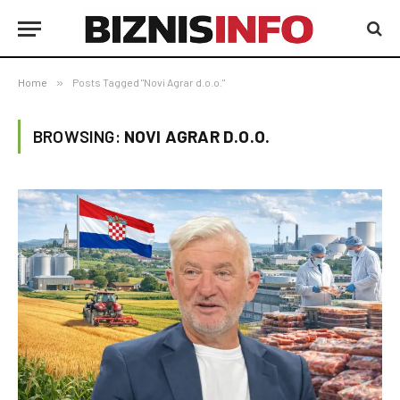
Home
»
Posts Tagged "Novi Agrar d.o.o."
BROWSING:
NOVI AGRAR D.O.O.