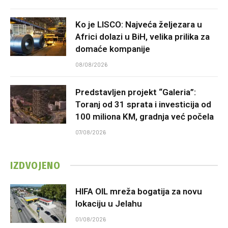
Ko je LISCO: Najveća željezara u
Africi dolazi u BiH, velika prilika za
domaće kompanije
08/08/2026
Predstavljen projekt “Galeria”:
Toranj od 31 sprata i investicija od
100 miliona KM, gradnja već počela
07/08/2026
IZDVOJENO
HIFA OIL mreža bogatija za novu
lokaciju u Jelahu
01/08/2026