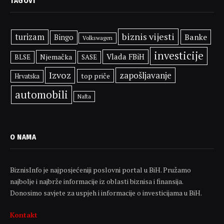
TAGOVI
biznis vijesti
turizam
Banke
Bingo
Volkswagen
investicije
Vlada FBiH
Njemačka
BLSE
SASE
Izvoz
zapošljavanje
top priče
Hrvatska
automobili
Nafta
O NAMA
BiznisInfo je najposjećeniji poslovni portal u BiH. Pružamo
najbolje i najbrže informacije iz oblasti biznisa i finansija.
Donosimo savjete za uspjeh i informacije o investicijama u BiH.
Kontakt