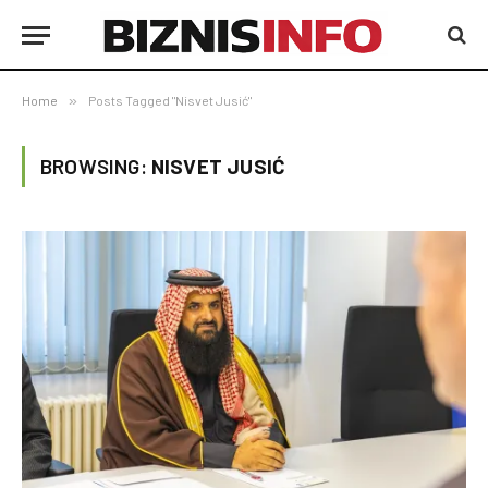
Home
»
Posts Tagged "Nisvet Jusić"
BROWSING:
NISVET JUSIĆ