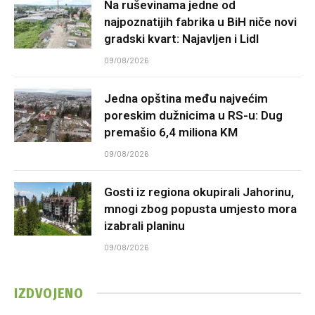
Na ruševinama jedne od
najpoznatijih fabrika u BiH niče novi
gradski kvart: Najavljen i Lidl
09/08/2026
Jedna opština među najvećim
poreskim dužnicima u RS-u: Dug
premašio 6,4 miliona KM
09/08/2026
Gosti iz regiona okupirali Jahorinu,
mnogi zbog popusta umjesto mora
izabrali planinu
09/08/2026
IZDVOJENO