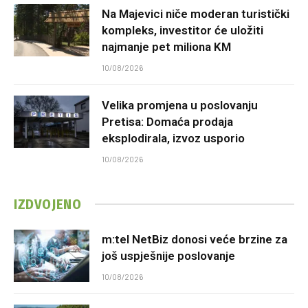
Na Majevici niče moderan turistički
kompleks, investitor će uložiti
najmanje pet miliona KM
10/08/2026
Velika promjena u poslovanju
Pretisa: Domaća prodaja
eksplodirala, izvoz usporio
10/08/2026
IZDVOJENO
m:tel NetBiz donosi veće brzine za
još uspješnije poslovanje
10/08/2026