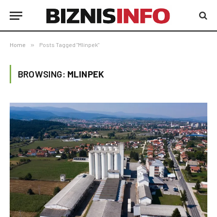
Home
»
Posts Tagged "Mlinpek"
BROWSING:
MLINPEK