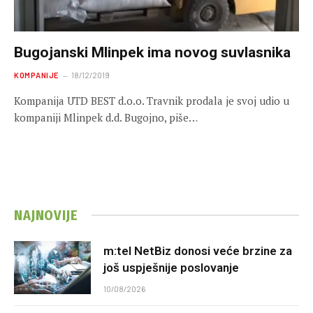
Bugojanski Mlinpek ima novog suvlasnika
KOMPANIJE
18/12/2019
Kompanija UTD BEST d.o.o. Travnik prodala je svoj udio u
kompaniji Mlinpek d.d. Bugojno, piše…
NAJNOVIJE
m:tel NetBiz donosi veće brzine za
još uspješnije poslovanje
10/08/2026