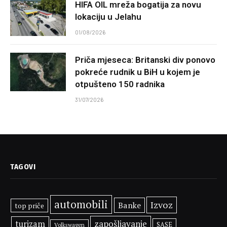
HIFA OIL mreža bogatija za novu
lokaciju u Jelahu
01/08/2026
Priča mjeseca: Britanski div ponovo
pokreće rudnik u BiH u kojem je
otpušteno 150 radnika
31/07/2026
TAGOVI
automobili
Izvoz
Banke
top priče
zapošljavanje
turizam
SASE
Volkswagen