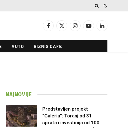
Facebook
X
Instagram
YouTube
LinkedIn
(Twitter)
E
AUTO
BIZNIS CAFE
NAJNOVIJE
Predstavljen projekt
“Galeria”: Toranj od 31
sprata i investicija od 100