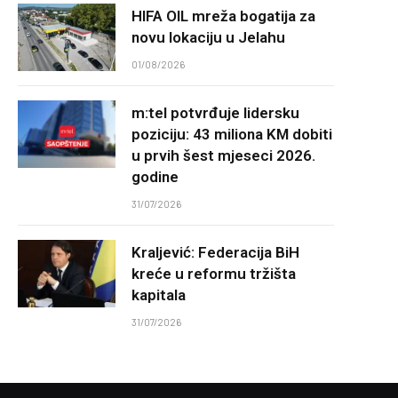
HIFA OIL mreža bogatija za
novu lokaciju u Jelahu
01/08/2026
m:tel potvrđuje lidersku
poziciju: 43 miliona KM dobiti
u prvih šest mjeseci 2026.
godine
31/07/2026
Kraljević: Federacija BiH
kreće u reformu tržišta
kapitala
31/07/2026