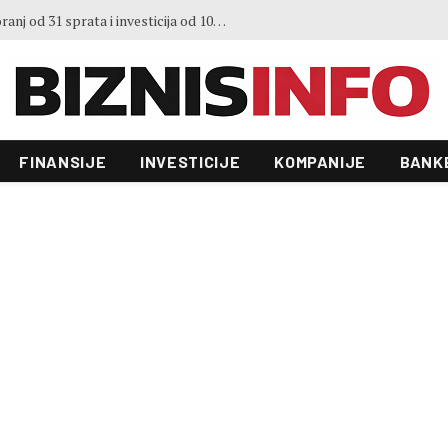
Predstavljen projekt “Galeria”: Toranj od 31 sprata i investicija od 100 miliona KM, gradnja već počela
FINANSIJE
INVESTICIJE
KOMPANIJE
BANK