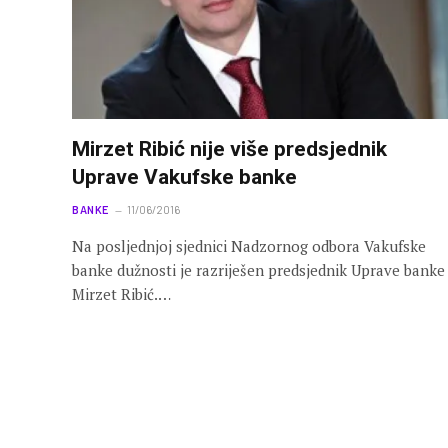
Mirzet Ribić nije više predsjednik
Uprave Vakufske banke
BANKE
11/06/2016
Na posljednjoj sjednici Nadzornog odbora Vakufske
banke dužnosti je razriješen predsjednik Uprave banke
Mirzet Ribić.…