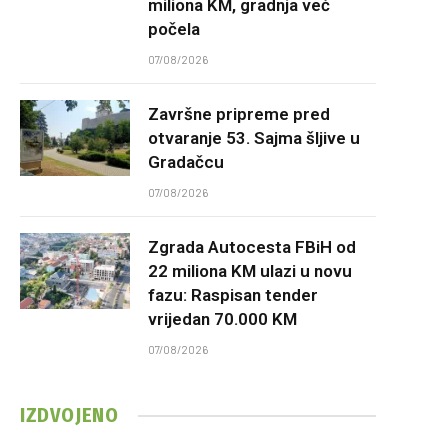
miliona KM, gradnja već
počela
07/08/2026
Završne pripreme pred
otvaranje 53. Sajma šljive u
Gradačcu
07/08/2026
Zgrada Autocesta FBiH od
22 miliona KM ulazi u novu
fazu: Raspisan tender
vrijedan 70.000 KM
07/08/2026
IZDVOJENO