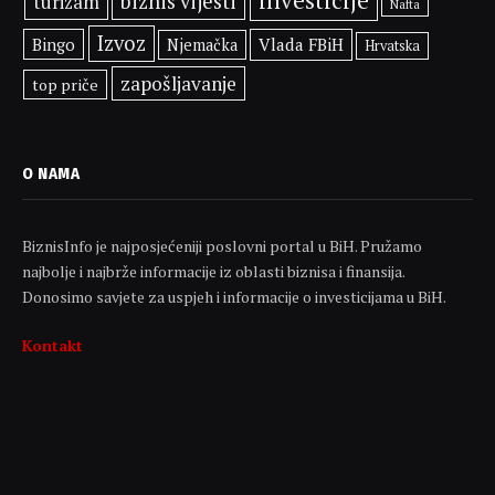
biznis vijesti
turizam
Nafta
Izvoz
Bingo
Vlada FBiH
Njemačka
Hrvatska
zapošljavanje
top priče
O NAMA
BiznisInfo je najposjećeniji poslovni portal u BiH. Pružamo
najbolje i najbrže informacije iz oblasti biznisa i finansija.
Donosimo savjete za uspjeh i informacije o investicijama u BiH.
Kontakt