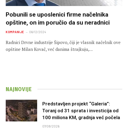
Pobunili se uposlenici firme načelnika
opštine, on im poručio da su neradnici
KOMPANIJE
06/12/2024
Radnici Drvne industrije Šipovo, čiji je vlasnik načelnik ove
opštine Milan Kovač, već danima štrajkuju,…
NAJNOVIJE
Predstavljen projekt “Galeria”:
Toranj od 31 sprata i investicija od
100 miliona KM, gradnja već počela
07/08/2026