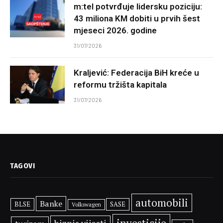
m:tel potvrđuje lidersku poziciju:
43 miliona KM dobiti u prvih šest
mjeseci 2026. godine
31/07/2026
Kraljević: Federacija BiH kreće u
reformu tržišta kapitala
31/07/2026
TAGOVI
automobili
Banke
BLSE
SASE
Volkswagen
investicije