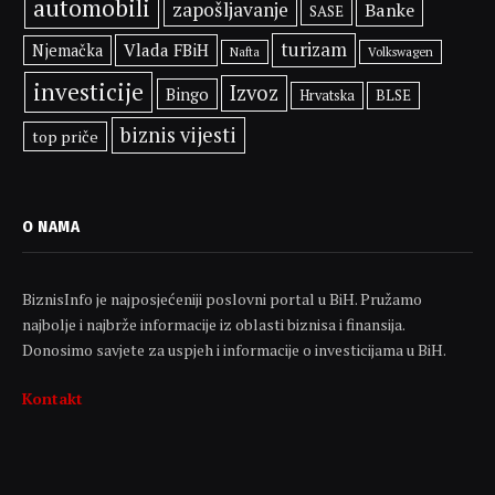
automobili
zapošljavanje
Banke
SASE
turizam
Vlada FBiH
Njemačka
Volkswagen
Nafta
investicije
Izvoz
Bingo
BLSE
Hrvatska
biznis vijesti
top priče
O NAMA
BiznisInfo je najposjećeniji poslovni portal u BiH. Pružamo
najbolje i najbrže informacije iz oblasti biznisa i finansija.
Donosimo savjete za uspjeh i informacije o investicijama u BiH.
Kontakt