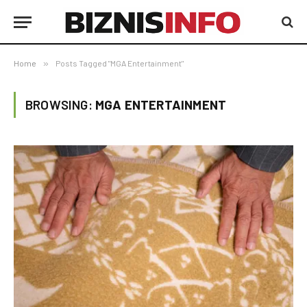
Home
»
Posts Tagged "MGA Entertainment"
BROWSING:
MGA ENTERTAINMENT