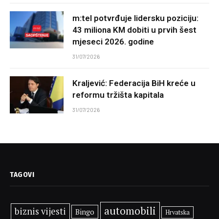
m:tel potvrđuje lidersku poziciju:
43 miliona KM dobiti u prvih šest
mjeseci 2026. godine
31/07/2026
Kraljević: Federacija BiH kreće u
reformu tržišta kapitala
31/07/2026
TAGOVI
automobili
biznis vijesti
Bingo
Hrvatska