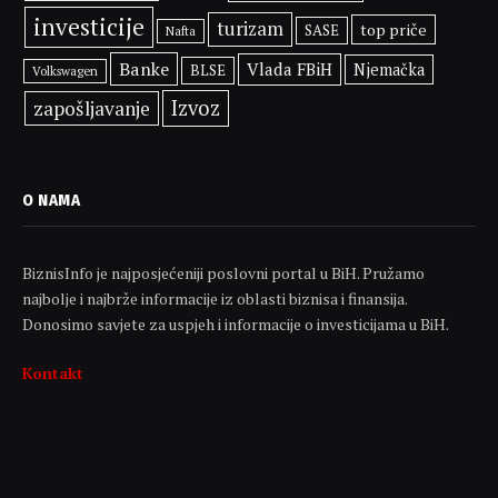
investicije
turizam
top priče
SASE
Nafta
Banke
Vlada FBiH
Njemačka
BLSE
Volkswagen
Izvoz
zapošljavanje
O NAMA
BiznisInfo je najposjećeniji poslovni portal u BiH. Pružamo
najbolje i najbrže informacije iz oblasti biznisa i finansija.
Donosimo savjete za uspjeh i informacije o investicijama u BiH.
Kontakt