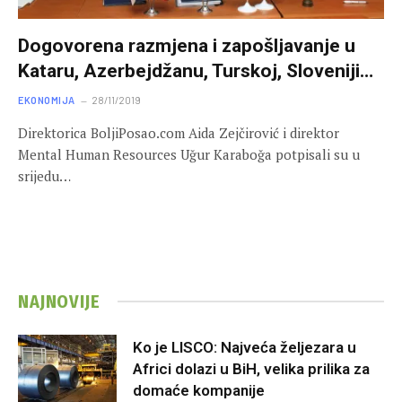
Dogovorena razmjena i zapošljavanje u
Kataru, Azerbejdžanu, Turskoj, Sloveniji…
EKONOMIJA
28/11/2019
Direktorica BoljiPosao.com Aida Zejčirović i direktor
Mental Human Resources Uğur Karaboğa potpisali su u
srijedu…
NAJNOVIJE
Ko je LISCO: Najveća željezara u
Africi dolazi u BiH, velika prilika za
domaće kompanije