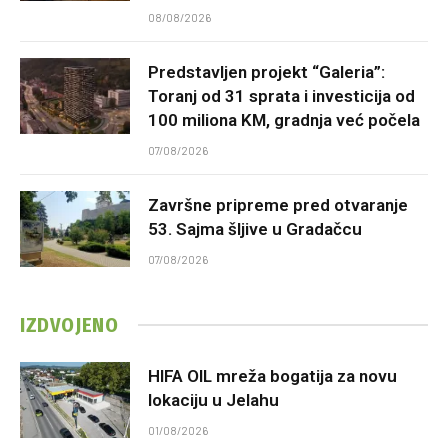
08/08/2026
Predstavljen projekt “Galeria”:
Toranj od 31 sprata i investicija od
100 miliona KM, gradnja već počela
07/08/2026
Završne pripreme pred otvaranje
53. Sajma šljive u Gradačcu
07/08/2026
IZDVOJENO
HIFA OIL mreža bogatija za novu
lokaciju u Jelahu
01/08/2026