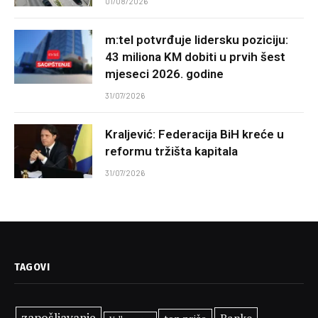
01/08/2026
m:tel potvrđuje lidersku poziciju:
43 miliona KM dobiti u prvih šest
mjeseci 2026. godine
31/07/2026
Kraljević: Federacija BiH kreće u
reformu tržišta kapitala
31/07/2026
TAGOVI
zapošljavanje
Banke