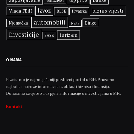
top priče
Volkswagen
Izvoz
biznis vijesti
Vlada FBiH
BLSE
Hrvatska
automobili
Bingo
Njemačka
Nafta
investicije
turizam
SASE
O NAMA
BiznisInfo je najposjećeniji poslovni portal u BiH. Pružamo
najbolje i najbrže informacije iz oblasti biznisa i finansija.
Donosimo savjete za uspjeh i informacije o investicijama u BiH.
Kontakt