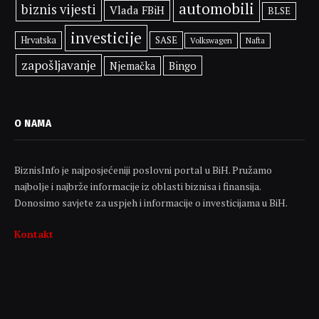
automobili
biznis vijesti
Vlada FBiH
BLSE
investicije
SASE
Hrvatska
Volkswagen
Nafta
zapošljavanje
Bingo
Njemačka
O NAMA
BiznisInfo je najposjećeniji poslovni portal u BiH. Pružamo
najbolje i najbrže informacije iz oblasti biznisa i finansija.
Donosimo savjete za uspjeh i informacije o investicijama u BiH.
Kontakt