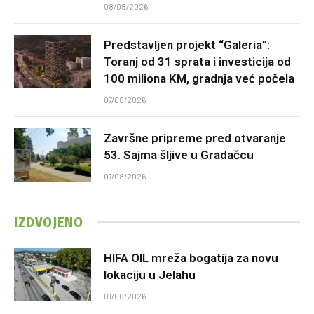
08/08/2026
Predstavljen projekt “Galeria”:
Toranj od 31 sprata i investicija od
100 miliona KM, gradnja već počela
07/08/2026
Završne pripreme pred otvaranje
53. Sajma šljive u Gradačcu
07/08/2026
IZDVOJENO
HIFA OIL mreža bogatija za novu
lokaciju u Jelahu
01/08/2026