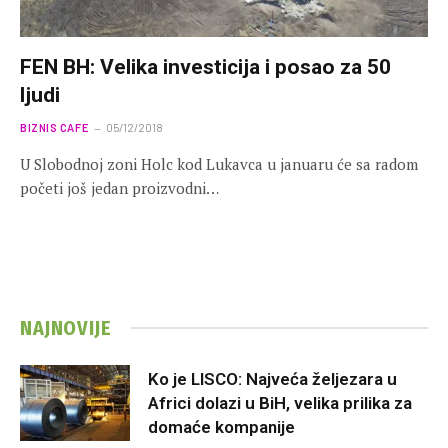
FEN BH: Velika investicija i posao za 50
ljudi
BIZNIS CAFE
05/12/2018
U Slobodnoj zoni Holc kod Lukavca u januaru će sa radom
početi još jedan proizvodni…
NAJNOVIJE
Ko je LISCO: Najveća željezara u
Africi dolazi u BiH, velika prilika za
domaće kompanije