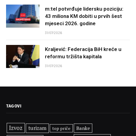
m:tel potvrđuje lidersku poziciju:
43 miliona KM dobiti u prvih šest
mjeseci 2026. godine
31/07/2026
Kraljević: Federacija BiH kreće u
reformu tržišta kapitala
31/07/2026
TAGOVI
Izvoz
turizam
Banke
top priče