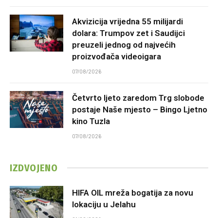
Akvizicija vrijedna 55 milijardi
dolara: Trumpov zet i Saudijci
preuzeli jednog od najvećih
proizvođača videoigara
07/08/2026
Četvrto ljeto zaredom Trg slobode
postaje Naše mjesto – Bingo Ljetno
kino Tuzla
07/08/2026
IZDVOJENO
HIFA OIL mreža bogatija za novu
lokaciju u Jelahu