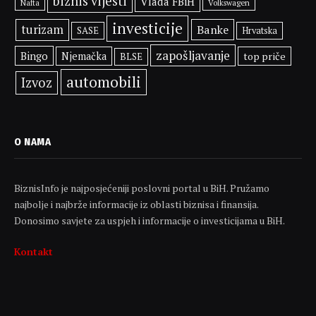
biznis vijesti
Vlada FBiH
Volkswagen
Nafta
investicije
turizam
Banke
SASE
Hrvatska
zapošljavanje
Bingo
Njemačka
top priče
BLSE
automobili
Izvoz
O NAMA
BiznisInfo je najposjećeniji poslovni portal u BiH. Pružamo
najbolje i najbrže informacije iz oblasti biznisa i finansija.
Donosimo savjete za uspjeh i informacije o investicijama u BiH.
Kontakt