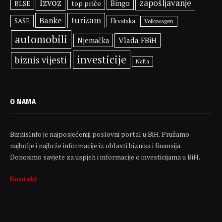
Izvoz
zapošljavanje
Bingo
top priče
BLSE
Banke
turizam
SASE
Hrvatska
Volkswagen
automobili
Vlada FBiH
Njemačka
investicije
biznis vijesti
Nafta
O NAMA
BiznisInfo je najposjećeniji poslovni portal u BiH. Pružamo
najbolje i najbrže informacije iz oblasti biznisa i finansija.
Donosimo savjete za uspjeh i informacije o investicijama u BiH.
Kontakt