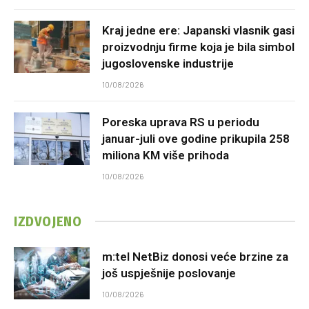
Kraj jedne ere: Japanski vlasnik gasi
proizvodnju firme koja je bila simbol
jugoslovenske industrije
10/08/2026
Poreska uprava RS u periodu
januar-juli ove godine prikupila 258
miliona KM više prihoda
10/08/2026
IZDVOJENO
m:tel NetBiz donosi veće brzine za
još uspješnije poslovanje
10/08/2026