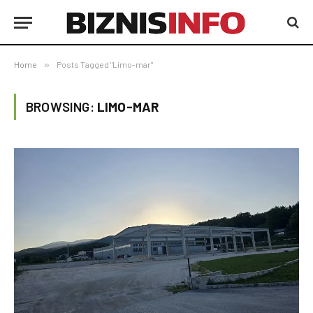
Home
»
Posts Tagged "Limo-mar"
BROWSING:
LIMO-MAR