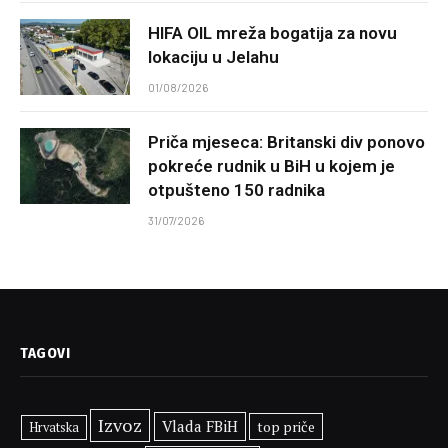
HIFA OIL mreža bogatija za novu
lokaciju u Jelahu
01/08/2026
Priča mjeseca: Britanski div ponovo
pokreće rudnik u BiH u kojem je
otpušteno 150 radnika
31/07/2026
TAGOVI
Izvoz
Vlada FBiH
top priče
Hrvatska