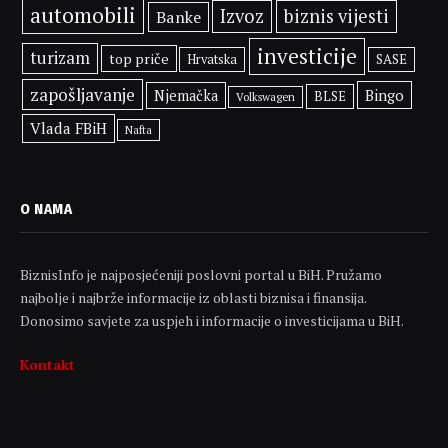
automobili
Izvoz
biznis vijesti
Banke
investicije
turizam
top priče
SASE
Hrvatska
zapošljavanje
Bingo
Njemačka
BLSE
Volkswagen
Vlada FBiH
Nafta
O NAMA
BiznisInfo je najposjećeniji poslovni portal u BiH. Pružamo
najbolje i najbrže informacije iz oblasti biznisa i finansija.
Donosimo savjete za uspjeh i informacije o investicijama u BiH.
Kontakt