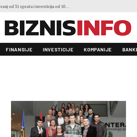
Predstavljen projekt “Galeria”: Toranj od 31 sprata i investicija od 100 miliona KM, gradnja već počela
FINANSIJE
INVESTICIJE
KOMPANIJE
BANK