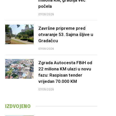
počela
07/08/2026
Završne pripreme pred
otvaranje 53. Sajma šljive u
Gradačcu
07/08/2026
Zgrada Autocesta FBiH od
22 miliona KM ulazi u novu
fazu: Raspisan tender
vrijedan 70.000 KM
07/08/2026
IZDVOJENO