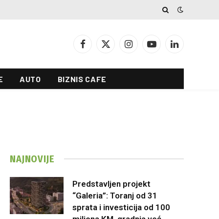
Facebook
X
Instagram
YouTube
LinkedIn
(Twitter)
E
AUTO
BIZNIS CAFE
NAJNOVIJE
Predstavljen projekt
“Galeria”: Toranj od 31
sprata i investicija od 100
miliona KM, gradnja već