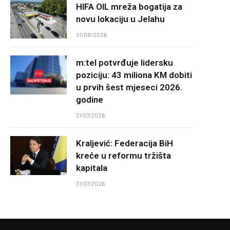
HIFA OIL mreža bogatija za
novu lokaciju u Jelahu
01/08/2026
m:tel potvrđuje lidersku
poziciju: 43 miliona KM dobiti
u prvih šest mjeseci 2026.
godine
31/07/2026
Kraljević: Federacija BiH
kreće u reformu tržišta
kapitala
31/07/2026